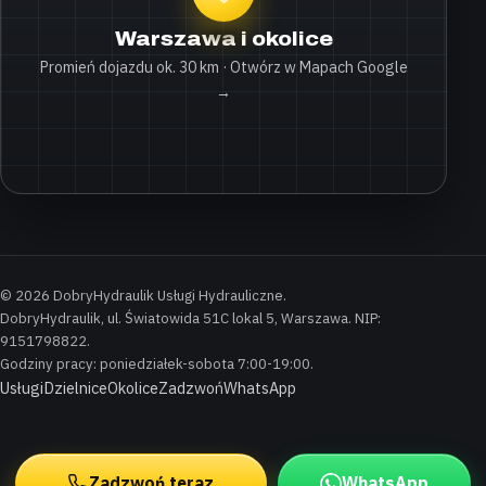
Warszawa i okolice
Promień dojazdu ok. 30 km · Otwórz w Mapach Google
→
© 2026 DobryHydraulik Usługi Hydrauliczne.
DobryHydraulik, ul. Światowida 51C lokal 5, Warszawa. NIP:
9151798822.
Godziny pracy: poniedziałek-sobota 7:00-19:00.
Usługi
Dzielnice
Okolice
Zadzwoń
WhatsApp
Zadzwoń teraz
WhatsApp