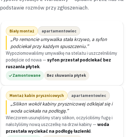
podstawie rozmów przy zgłoszeniach.
Biały montaż
apartamentowiec
„Po remoncie umywalka stała krzywo, a syfon
podciekał przy każdym spuszczeniu.”
Wypoziomowaliśmy umywalkę na stelażu i uszczelniliśmy
podejście od nowa —
syfon przestał podciekać bez
ruszania płytek
.
Zamontowane
Bez skuwania płytek
Montaż kabin prysznicowych
apartamentowiec
„Silikon wokół kabiny prysznicowej odklejał się i
woda uciekała na podłogę.”
Wieczorem usunęliśmy stary silikon, oczyściliśmy fugę i
nałożyliśmy nową uszczelkę na drzwi kabiny —
woda
przestała wyciekać na podłogę łazienki
.