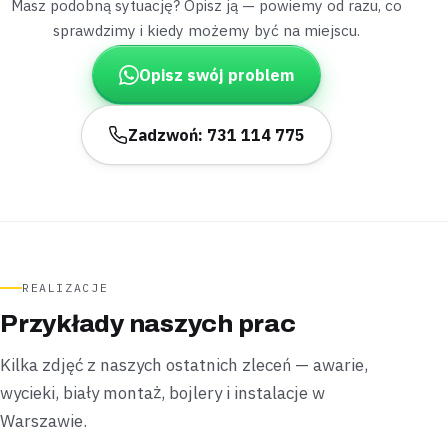
Masz podobną sytuację? Opisz ją — powiemy od razu, co
Wyciek namierzony
W godzinę
sprawdzimy i kiedy możemy być na miejscu.
Służewiec
apartamentowiec
Opisz swój problem
„Woda z wanny odpływała coraz wolniej, aż w
końcu stanęła zupełnie.”
Zadzwoń: 731 114 775
Wyczyściliśmy syfon i przepłukaliśmy podejście
ciśnieniowo —
odpływ wrócił do normy podczas jednej
wizyty
.
Udrożnione
1 wizyta
Ursynów
blok
REALIZACJE
„Przycisk spłuczki w stelażu zaciął się i woda
Przykłady naszych prac
leciała bez przerwy.”
Wyregulowaliśmy mechanizm spłuczki przez wizjer w
Kilka zdjęć z naszych ostatnich zleceń — awarie,
stelażu i wymieniliśmy zestaw spustowy —
spłuczka
wycieki, biały montaż, bojlery i instalacje w
przestała lać bez konieczności rozbierania
Warszawie.
zabudowy
.