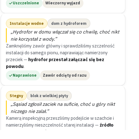
Uszczelnione
Wieczorny wyjazd
Instalacje wodne
dom z hydroforem
„Hydrofor w domu włączał się co chwilę, choć nikt
nie korzystał z wody.”
Zamknęliśmy zawór główny i sprawdziliśmy szczelność
instalacji do samego pionu, naprawiając namierzony
przeciek —
hydrofor przestał załączać się bez
powodu
.
Naprawione
Zawór odcięty od razu
Stegny
blok z wielkiej płyty
„Sąsiad zgłosił zaciek na suficie, choć u góry nikt
niczego nie zalał.”
Kamerą inspekcyjną przeszliśmy podejście w szachcie i
namierzyliśmy nieszczelność starej instalacji —
źródło
wycieku wskazaliśmy w niecałą godzinę
.