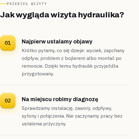
PRZEBIEG WIZYTY
Ursynów Północny
blok
Jak wygląda wizyta hydraulika?
„Nowy bojler czekał na podłączenie, a stary zawór
bezpieczeństwa był już skorodowany.”
Wymieniliśmy zawór bezpieczeństwa i podłączyliśmy
Najpierw ustalamy objawy
podgrzewacz do istniejącego podejścia —
ciepła woda
01
popłynęła po 30 minutach pracy
.
Krótko pytamy, co się dzieje: wyciek, zapchany
odpływ, problem z bojlerem albo montaż po
Podłączone
30 minut
remoncie. Dzięki temu hydraulik przyjeżdża
przygotowany.
Góra Kalwaria
kamienica
„Awaryjny przeciek pojawił się na starym pionie
ocynkowanym przy parterze.”
Na miejscu robimy diagnozę
02
Zaciski i opaska naprawcza pozwoliły zatrzymać przeciek
bez kucia ściany —
awarię opanowaliśmy jeszcze
Sprawdzamy instalację, zawory, odpływy,
przed wieczorem
.
syfony i połączenia. Nie zaczynamy pracy bez
ustalenia przyczyny.
Opanowane
Bez kucia