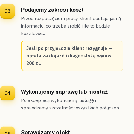
Konstancin-Jeziorna
dom jednorodzinny
Podajemy zakres i koszt
03
„Licznik wody kręcił się nawet wtedy, gdy
Przed rozpoczęciem pracy klient dostaje jasną
wszystkie krany były zakręcone.”
informację, co trzeba zrobić i ile to będzie
Przed wyjazdem podaliśmy orientacyjną wycenę, a na
miejscu geofonem namierzyliśmy pęknięcie na podejściu
kosztować.
pod tarasem —
źródło wycieku znaleźliśmy zgodnie z
zapowiedzianą ceną
.
Jeśli po przyjeździe klient rezygnuje —
Źródło znalezione
Cena znana z góry
opłata za dojazd i diagnostykę wynosi
200 zł.
Lesznowola
segment
„Po każdym praniu w segmencie odpływ z pralki
cofał się do brodzika.”
Wykonujemy naprawę lub montaż
04
Rozkręciliśmy syfon zbiorczy i wymieniliśmy skorodowane
Po akceptacji wykonujemy usługę i
złącze na nowe —
na wymienione złącze dajemy
sprawdzamy szczelność wszystkich połączeń.
dwuletnią gwarancję
.
Naprawione
Gwarancja na złącze
Sprawdzamy efekt
05