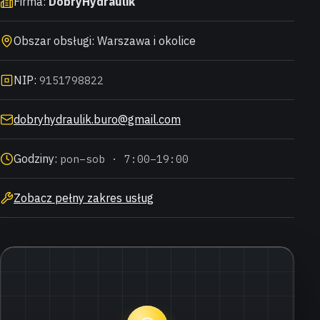
Firma:
DobryHydraulik
Obszar obsługi: Warszawa i okolice
NIP:
9151798822
dobryhydraulik.buro@gmail.com
Godziny:
pon–sob · 7:00–19:00
Zobacz pełny zakres usług