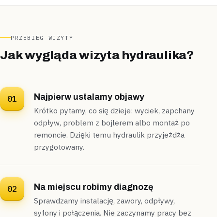
Targówek
kamienica
PRZEBIEG WIZYTY
„Stary zawór kątowy pod umywalką nie domykał
Jak wygląda wizyta hydraulika?
się do końca.”
Oceniliśmy stan starego ocynku i podejścia na miejscu,
od
razu wymieniliśmy zawór i uszczelniliśmy złącze
.
Uszczelnione
Diagnoza na miejscu
Najpierw ustalamy objawy
01
Krótko pytamy, co się dzieje: wyciek, zapchany
odpływ, problem z bojlerem albo montaż po
Baranów
bliźniak
„Świeżo wykończona łazienka w bliźniaku nie
remoncie. Dzięki temu hydraulik przyjeżdża
miała podłączonej baterii.”
przygotowany.
Dojechaliśmy jeszcze tego samego dnia, podłączyliśmy
baterię wannową i umywalkową,
komplet
zamontowaliśmy do wieczora
.
Na miejscu robimy diagnozę
02
Zamontowane
Tego samego dnia
Sprawdzamy instalację, zawory, odpływy,
syfony i połączenia. Nie zaczynamy pracy bez