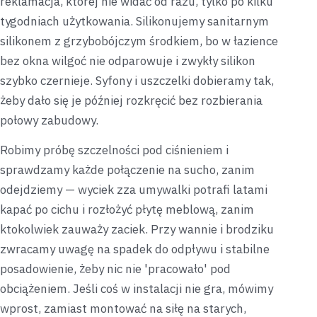
reklamacja, której nie widać od razu, tylko po kilku
tygodniach użytkowania. Silikonujemy sanitarnym
silikonem z grzybobójczym środkiem, bo w łazience
bez okna wilgoć nie odparowuje i zwykły silikon
szybko czernieje. Syfony i uszczelki dobieramy tak,
żeby dało się je później rozkręcić bez rozbierania
połowy zabudowy.
Robimy próbę szczelności pod ciśnieniem i
sprawdzamy każde połączenie na sucho, zanim
odejdziemy — wyciek zza umywalki potrafi latami
kapać po cichu i rozłożyć płytę meblową, zanim
ktokolwiek zauważy zaciek. Przy wannie i brodziku
zwracamy uwagę na spadek do odpływu i stabilne
posadowienie, żeby nic nie 'pracowało' pod
obciążeniem. Jeśli coś w instalacji nie gra, mówimy
wprost, zamiast montować na siłę na starych,