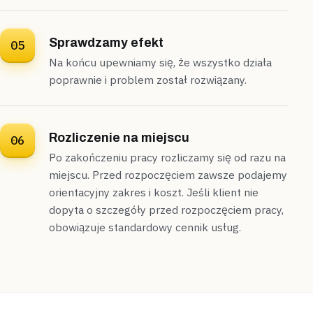
pierwszego dnia.”
Podaliśmy cenę przed pracą, wymieniliśmy syfon i
uszczelniliśmy podejście,
wyciek zniknął zgodnie z
Sprawdzamy efekt
05
wyceną
.
Na końcu upewniamy się, że wszystko działa
Uszczelnione
Cena znana z góry
poprawnie i problem został rozwiązany.
Brwinów
dom z hydroforem
Rozliczenie na miejscu
06
„Świeżo zamontowana bateria wannowa trzęsła się
Po zakończeniu pracy rozliczamy się od razu na
przy odkręcaniu.”
Zamocowaliśmy baterię na nowo i uszczelniliśmy
miejscu. Przed rozpoczęciem zawsze podajemy
przyłącza,
na złącze dajemy dwuletnią gwarancję
.
orientacyjny zakres i koszt. Jeśli klient nie
dopyta o szczegóły przed rozpoczęciem pracy,
Zamontowane
Gwarancja na złącze
obowiązuje standardowy cennik usług.