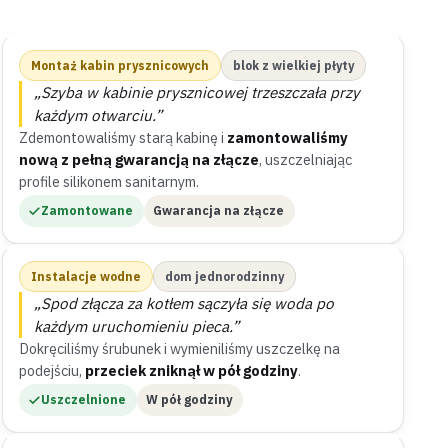
Montaż kabin prysznicowych
blok z wielkiej płyty
„Szyba w kabinie prysznicowej trzeszczała przy
każdym otwarciu.”
Zdemontowaliśmy starą kabinę i
zamontowaliśmy
nową z pełną gwarancją na złącze
, uszczelniając
profile silikonem sanitarnym.
Zamontowane
Gwarancja na złącze
Instalacje wodne
dom jednorodzinny
„Spod złącza za kotłem sączyła się woda po
każdym uruchomieniu pieca.”
Dokręciliśmy śrubunek i wymieniliśmy uszczelkę na
podejściu,
przeciek zniknął w pół godziny
.
Uszczelnione
W pół godziny