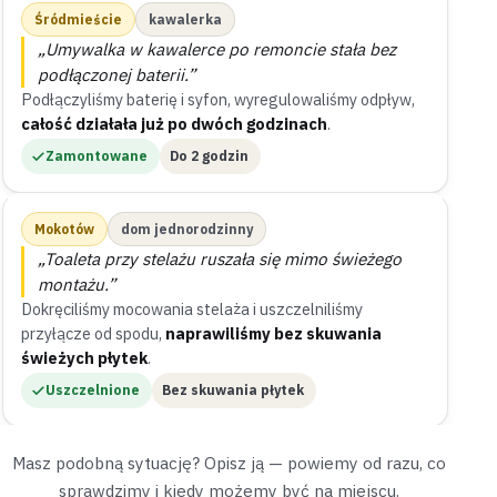
Śródmieście
kawalerka
„Umywalka w kawalerce po remoncie stała bez
podłączonej baterii.”
Podłączyliśmy baterię i syfon, wyregulowaliśmy odpływ,
całość działała już po dwóch godzinach
.
Zamontowane
Do 2 godzin
Mokotów
dom jednorodzinny
„Toaleta przy stelażu ruszała się mimo świeżego
montażu.”
Dokręciliśmy mocowania stelaża i uszczelniliśmy
przyłącze od spodu,
naprawiliśmy bez skuwania
świeżych płytek
.
Uszczelnione
Bez skuwania płytek
Masz podobną sytuację? Opisz ją — powiemy od razu, co
Praga-Południe
blok z wielkiej płyty
sprawdzimy i kiedy możemy być na miejscu.
„Nowo podłączona zmywarka nie nabierała wody