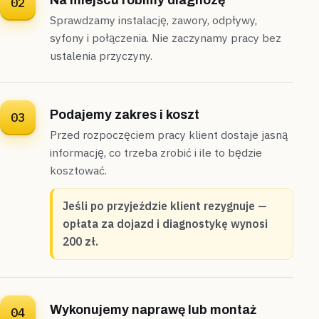
Na miejscu robimy diagnozę
02
Sprawdzamy instalację, zawory, odpływy,
Klembów
bliźniak
syfony i połączenia. Nie zaczynamy pracy bez
„Tuż przed kąpielą dzieci podgrzewacz nagle
ustalenia przyczyny.
przestał grzać.”
Przyjechaliśmy jeszcze tego samego wieczoru i
podłączyliśmy nowy bojler z naczyniem przeponowym —
ciepła woda wróciła przed nocą
.
Podajemy zakres i koszt
03
Podłączone
Wieczorny wyjazd
Przed rozpoczęciem pracy klient dostaje jasną
informację, co trzeba zrobić i ile to będzie
kosztować.
Jadów
dom z hydroforem
„Bez przerwy pracująca pompa hydroforowa
Jeśli po przyjeździe klient rezygnuje —
zaczęła zostawiać kałużę pod sobą.”
opłata za dojazd i diagnostykę wynosi
Odcięliśmy zawór przy hydroforze i uszczelniliśmy
200 zł.
pęknięte podejście do zbiornika —
awarię
opanowaliśmy, zanim zalało kotłownię
.
Opanowane
Zawór odcięty od razu
Wykonujemy naprawę lub montaż
04