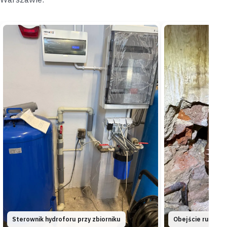
Wyciek namierzony
Cena znana z góry
Bródno
blok z wielkiej płyty
„Coraz wolniej schodząca woda w wannie zaczęła
wreszcie cuchnąć odpływem.”
Oczyściliśmy syfon i pion ciśnieniem, dodatkowo
uszczelniając stare złącze rewizji —
na wykonaną
robotę daliśmy dwuletnią gwarancję
.
Udrożnione
Gwarancja na złącze
Zacisze
dom jednorodzinny
„Świeżo zamontowana umywalka kołysała się przy
każdym oparciu ręki.”
Douszczelniliśmy podejście i dokręciliśmy mocowanie do
blatu silikonem sanitarnym —
umywalka stoi teraz
pewnie
.
Sterownik hydroforu przy zbiorniku
Obejście rur mie