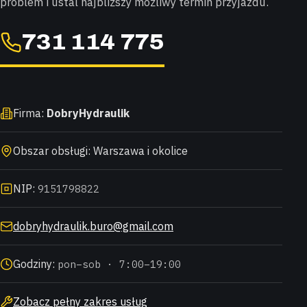
problem i ustal najbliższy możliwy termin przyjazdu.
731 114 775
Firma:
DobryHydraulik
Obszar obsługi: Warszawa i okolice
NIP:
9151798822
dobryhydraulik.buro@gmail.com
Godziny:
pon–sob · 7:00–19:00
Zobacz pełny zakres usług