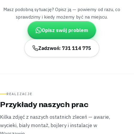
istniejących podejściach —
ciepła woda była gotowa w
pół godziny
.
Masz podobną sytuację? Opisz ją — powiemy od razu, co
Zamontowane
sprawdzimy i kiedy możemy być na miejscu.
30 minut
Opisz swój problem
Praga-Północ
apartamentowiec
„Tuż przed kolacją spod zabudowy kuchennej
Zadzwoń: 731 114 775
zaczęła sączyć się woda.”
Dokręciliśmy poluzowany śrubunek pod zlewem, nie
ruszając zabudowy meblowej —
przeciek ustał od razu
.
Naprawione
Bez kucia
Praga-Południe
kamienica
REALIZACJE
„Dwukrotnie wyższy rachunek za wodę zaniepokoił
Przykłady naszych prac
mieszkańców, choć w środku nic nie było widać.”
Geofonem namierzyliśmy nieszczelność na starym
Kilka zdjęć z naszych ostatnich zleceń — awarie,
ocynkowanym pionie za ścianą, a cenę podaliśmy przed
wycieki, biały montaż, bojlery i instalacje w
rozpoczęciem prac —
źródło wycieku wskazaliśmy
Warszawie.
dokładnie co do metra
.