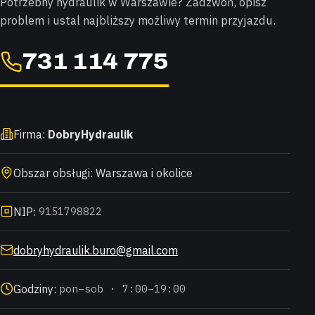
Potrzebny hydraulik w Warszawie? Zadzwoń, opisz
problem i ustal najbliższy możliwy termin przyjazdu.
731 114 775
Firma:
DobryHydraulik
Obszar obsługi: Warszawa i okolice
NIP:
9151798822
dobryhydraulik.buro@gmail.com
Godziny:
pon–sob · 7:00–19:00