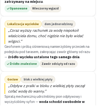
zatrzymany na miejscu
.
Opanowane
Wieczorny wyjazd
Lokalizacja wycieków
dom jednorodzinny
„Coraz wyższy rachunek za wodę niepokoił
właściciela domu, choć nigdzie nie było widać
wilgoci.”
Geofonem i próbą ciśnieniową namierzyliśmy przeciek na
podejściu pod tarasem, zakręcając zawór główny od razu
—
źródło wycieku ustalone tego samego dnia
.
Źródło znalezione
Zawór odcięty od razu
Gocław
blok z wielkiej płyty
„Odpływ z pralki w bloku z wielkiej płyty zaczął
cofać wodę do wanny.”
Spiralą mechaniczną udrożniliśmy pion odpływowy i
wyczyściliśmy syfon —
woda schodzi swobodnie w