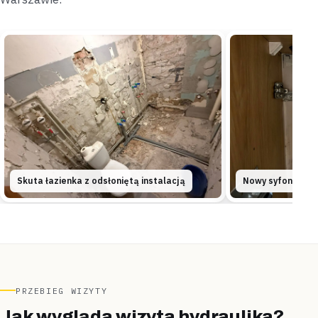
Uszczelnione
Bez rozbierania zabudowy
Targówek
mieszkanie w bloku
„Zardzewiały pion ocynkowy ograniczał ciśnienie
wody w całym mieszkaniu.”
Po diagnozie na miejscu wymieniliśmy odcinek pionu z
ocynku na PEX —
ciśnienie wróciło do normy w całym
mieszkaniu
.
Wymienione
Diagnoza na miejscu
Skuta łazienka z odsłoniętą instalacją
Nowy syfon pod
Kobyłka
blok
„Kupiony wcześniej bojler stał nieużywany, bo nikt
go nie podłączył.”
Zamontowaliśmy bojler, podłączyliśmy zawór
bezpieczeństwa i sprawdziliśmy szczelność —
ciepła
woda popłynęła jeszcze tego samego dnia
.
PRZEBIEG WIZYTY
Zamontowane
Tego samego dnia
Jak wygląda wizyta hydraulika?