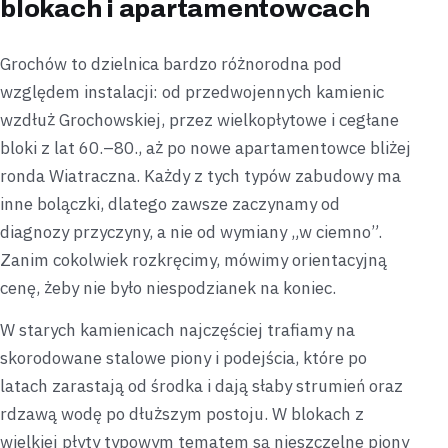
blokach i apartamentowcach
Grochów to dzielnica bardzo różnorodna pod
względem instalacji: od przedwojennych kamienic
wzdłuż Grochowskiej, przez wielkopłytowe i cegłane
bloki z lat 60.–80., aż po nowe apartamentowce bliżej
ronda Wiatraczna. Każdy z tych typów zabudowy ma
inne bolączki, dlatego zawsze zaczynamy od
diagnozy przyczyny, a nie od wymiany „w ciemno”.
Zanim cokolwiek rozkręcimy, mówimy orientacyjną
cenę, żeby nie było niespodzianek na koniec.
W starych kamienicach najczęściej trafiamy na
skorodowane stalowe piony i podejścia, które po
latach zarastają od środka i dają słaby strumień oraz
rdzawą wodę po dłuższym postoju. W blokach z
wielkiej płyty typowym tematem są nieszczelne piony