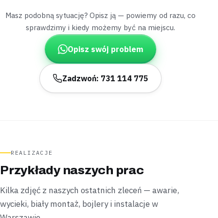
niecałą godzinę
.
Masz podobną sytuację? Opisz ją — powiemy od razu, co
Naprawione
W godzinę
sprawdzimy i kiedy możemy być na miejscu.
Praga-Północ
Opisz swój problem
apartamentowiec
„Nowo kupiona zmywarka w apartamentowcu
cieknęła tuż po pierwszym uruchomieniu.”
Zadzwoń: 731 114 775
Podłączyliśmy zmywarkę na nowo, wymieniliśmy wężyk i
uszczelniliśmy złącze —
wszystko działa bez śladu
wycieku po jednej wizycie
.
Zamontowane
1 wizyta
Praga-Południe
kamienica
REALIZACJE
„Czarna pleśń wzdłuż silikonu w starej kabinie
Przykłady naszych prac
prysznicowej niepokoiła mieszkańców kamienicy.”
Usunęliśmy stary silikon, oczyściliśmy fugi i nałożyliśmy
Kilka zdjęć z naszych ostatnich zleceń — awarie,
nowe uszczelnienie bez demontażu zabudowy —
kabina
wycieki, biały montaż, bojlery i instalacje w
znów jest szczelna
.
Warszawie.