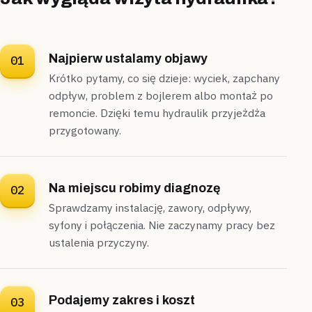
Komorów
segment
„W segmencie popękał wężyk pod zlewem i
Najpierw ustalamy objawy
01
zalewało szafkę.”
Krótko pytamy, co się dzieje: wyciek, zapchany
Zakręciliśmy zawór, wymieniliśmy wężyk i dokręciliśmy
odpływ, problem z bojlerem albo montaż po
śrubunek —
awaria opanowana w 30 minut
.
remoncie. Dzięki temu hydraulik przyjeżdża
Naprawione
30 minut
przygotowany.
Na miejscu robimy diagnozę
02
Sprawdzamy instalację, zawory, odpływy,
syfony i połączenia. Nie zaczynamy pracy bez
ustalenia przyczyny.
Podajemy zakres i koszt
03