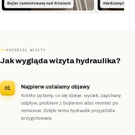
Uszczelnione
Zawór odcięty od razu
Bojler zamontowany nad drzwiami
miedzianych
Strachówka
segment
„Przy otwieraniu drzwi stara kabina prysznicowa
trzeszczała i się chwiała.”
Zdemontowaliśmy starą kabinę i w jej miejsce
zamontowaliśmy nową, poziomując brodzik od podstaw —
PRZEBIEG WIZYTY
cała wymiana zajęła nieco ponad godzinę
.
Jak wygląda wizyta hydraulika?
Zamontowane
W godzinę
Najpierw ustalamy objawy
01
Krótko pytamy, co się dzieje: wyciek, zapchany
odpływ, problem z bojlerem albo montaż po
remoncie. Dzięki temu hydraulik przyjeżdża
przygotowany.