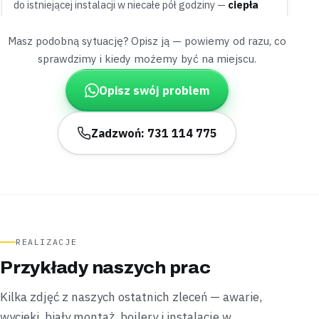
do istniejącej instalacji w niecałe pół godziny —
ciepła
woda popłynęła jeszcze tego samego dnia
.
Masz podobną sytuację? Opisz ją — powiemy od razu, co
Zamontowane
W pół godziny
sprawdzimy i kiedy możemy być na miejscu.
Targówek
blok z wielkiej płyty
Opisz swój problem
„Mimo zakręconych kranów licznik wody nie
przestawał się kręcić.”
Zadzwoń: 731 114 775
Sprawdziliśmy podejścia jedno po drugim i znaleźliśmy
przeciekający zawór kątowy za pralką —
problem
zniknął w niecałe dwie godziny
.
Naprawione
Do 2 godzin
Zacisze
kamienica
REALIZACJE
„O połowę wzrósł rachunek za wodę, choć zużycie
Przykłady naszych prac
się nie zmieniło.”
Próbą ciśnieniową sprawdziliśmy odcinki instalacji i
Kilka zdjęć z naszych ostatnich zleceń — awarie,
namierzyliśmy przeciek pod płytkami w łazience —
nie
wycieki, biały montaż, bojlery i instalacje w