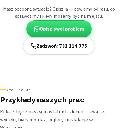
Naprawione
W godzinę
Masz podobną sytuację? Opisz ją — powiemy od razu, co
sprawdzimy i kiedy możemy być na miejscu.
Młociny
mieszkanie w bloku
Opisz swój problem
„Kuchnia po remoncie stała gotowa, ale bez
podłączonego zlewu i baterii.”
Podłączyliśmy zlew, baterię oraz syfon do istniejącego
Zadzwoń: 731 114 775
podejścia —
kuchnia była gotowa po jednej wizycie
.
Zamontowane
1 wizyta
Wawrzyszew
blok
„Bokiem kabiny prysznicowej sączyła się woda,
choć silikon wyglądał na cały.”
REALIZACJE
Sprawdziliśmy uszczelkę progową kabiny i wymieniliśmy
Przykłady naszych prac
ją bez rozbierania zabudowy prysznicowej —
woda
przestała uciekać bokiem
.
Kilka zdjęć z naszych ostatnich zleceń — awarie,
Uszczelnione
Bez rozbierania zabudowy
wycieki, biały montaż, bojlery i instalacje w
Warszawie.