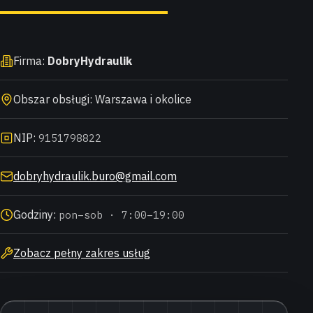
Firma:
DobryHydraulik
Obszar obsługi: Warszawa i okolice
NIP:
9151798822
dobryhydraulik.buro@gmail.com
Godziny:
pon–sob · 7:00–19:00
Zobacz pełny zakres usług