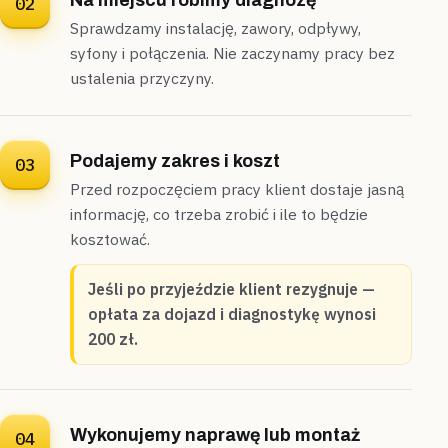
Na miejscu robimy diagnozę
02
wodę do zlewu.”
Przed pracą podaliśmy cenę, następnie oczyściliśmy pion
Sprawdzamy instalację, zawory, odpływy,
ciśnieniowo z zewnętrznej rewizji —
odpływ
syfony i połączenia. Nie zaczynamy pracy bez
udrożniliśmy zgodnie z wcześniejszą wyceną
.
ustalenia przyczyny.
Udrożnione
Cena znana z góry
Podajemy zakres i koszt
03
Stare Babice
segment
Przed rozpoczęciem pracy klient dostaje jasną
„Przy spłukiwaniu WC w segmencie chwiało się na
słabo dokręconym stelażu.”
informację, co trzeba zrobić i ile to będzie
Dokręciliśmy mocowanie miski do stelaża i wymieniliśmy
kosztować.
złącze odpływowe —
na wymienione złącze dajemy
dwuletnią gwarancję
.
Jeśli po przyjeździe klient rezygnuje —
Uszczelnione
Gwarancja na złącze
opłata za dojazd i diagnostykę wynosi
200 zł.
Wykonujemy naprawę lub montaż
04