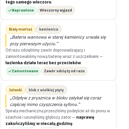
tego samego wieczoru
.
Naprawione
Wieczorny wyjazd
Biały montaż
kamienica
„Bateria wannowa w starej kamienicy urwała się
przy pierwszym użyciu.”
Od razu odcięliśmy zawór doprowadzający i
zamontowaliśmy nową baterię wraz z uszczelkami —
łazienka działa teraz bez przecieków
.
Zamontowane
Zawór odcięty od razu
Jelonki
blok z wielkiej płyty
„Odpływ z prysznica w bloku zatykał się coraz
częściej mimo czyszczenia syfonu.”
Spiralą mechaniczną przeszliśmy podejście aż do pionu w
szachcie i usunęliśmy głębszy zator —
naprawę
zakończyliśmy w niecałą godzinę
.