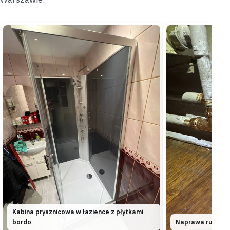
Bemowo
blok z wielkiej płyty
„Stare podejścia w łazience zaczęły tracić ciśnienie
po awarii sąsiada.”
Na miejscu oceniliśmy stan instalacji i wymieniliśmy
skorodowane podejścia na PEX —
ciśnienie wróciło do
normy
.
Wymienione
Diagnoza na miejscu
Wilanów
mieszkanie w nowym budownictwie
„Nowe mieszkanie potrzebowało podłączenia
bojlera przed odbiorem technicznym.”
Tego samego dnia zamontowaliśmy podgrzewacz z
zaworem bezpieczeństwa i podłączyliśmy go do instalacji
—
bojler był gotowy przed odbiorem
.
Zamontowane
Tego samego dnia
Kabina prysznicowa w łazience z płytkami
bordo
Naprawa rur mie