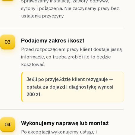
Sprawdzamy instalację, zawory, odpływy,
Wymieniliśmy odcinek podejścia na PEX-AL-PEX bez
syfony i połączenia. Nie zaczynamy pracy bez
naruszania zabudowy kuchennej —
instalację
ustalenia przyczyny.
uszczelniliśmy bez kucia
.
Uszczelnione
Bez kucia
Podajemy zakres i koszt
03
Celestynów
dom z hydroforem
Przed rozpoczęciem pracy klient dostaje jasną
„W domu z hydroforem bojler przestał się załączać
informację, co trzeba zrobić i ile to będzie
po burzy.”
kosztować.
Przed montażem podaliśmy dokładną cenę, następnie
podłączyliśmy nowy podgrzewacz do instalacji z
Jeśli po przyjeździe klient rezygnuje —
hydroforem —
montaż zakończyliśmy zgodnie z
opłata za dojazd i diagnostykę wynosi
wcześniejszą wyceną
.
200 zł.
Zamontowane
Cena znana z góry
Wykonujemy naprawę lub montaż
04
Po akceptacji wykonujemy usługę i