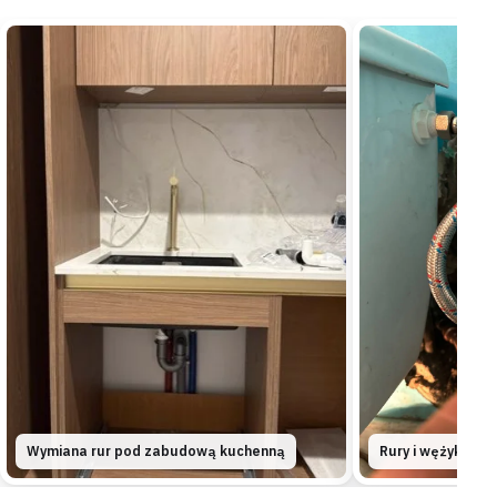
Powiśle
kamienica
„Piwnica w kamienicy pachniała wilgocią, choć
kałuży nigdzie nie było widać.”
Geofonem sprawdziliśmy przebieg starego pionu pod
tynkiem i namierzyliśmy pęknięcie —
źródło wycieku
znaleźliśmy bez rozbierania zabudowy
.
Źródło znalezione
Bez rozbierania zabudowy
Ochota
apartamentowiec
„Woda z prysznica zaczęła stać do kostek po
każdym kąpaniu.”
Na miejscu kamerą sprawdziliśmy podejście prysznicowe i
wyczyściliśmy zapchany syfon —
odpływ naprawiliśmy
tego samego wyjazdu
.
Naprawione
Diagnoza na miejscu
Wymiana rur pod zabudową kuchenną
Rury i wężyk prz
Włochy
blok z wielkiej płyty