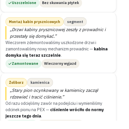
Uszczelnione
Bez skuwania płytek
Montaż kabin prysznicowych
segment
„Drzwi kabiny prysznicowej zeszły z prowadnic i
przestały się domykać.”
Wieczorem zdemontowaliśmy uszkodzone drzwi i
zamontowaliśmy nowy mechanizm prowadnic —
kabina
domyka się teraz szczelnie
.
Zamontowane
Wieczorny wyjazd
Żoliborz
kamienica
„Stary pion ocynkowany w kamienicy zaczął
rdzewieć i tracić ciśnienie.”
Od razu odcięliśmy zawór na podejściu i wymieniliśmy
odcinek pionu na PEX —
ciśnienie wróciło do normy
jeszcze tego dnia
.
Wymienione
Zawór odcięty od razu