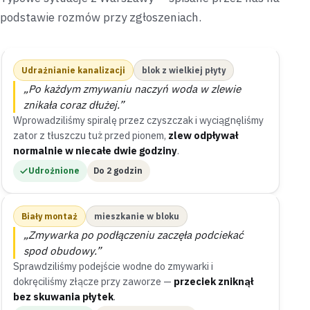
podstawie rozmów przy zgłoszeniach.
Udrażnianie kanalizacji
blok z wielkiej płyty
„Po każdym zmywaniu naczyń woda w zlewie
znikała coraz dłużej.”
Wprowadziliśmy spiralę przez czyszczak i wyciągnęliśmy
zator z tłuszczu tuż przed pionem,
zlew odpływał
normalnie w niecałe dwie godziny
.
Udrożnione
Do 2 godzin
Biały montaż
mieszkanie w bloku
„Zmywarka po podłączeniu zaczęła podciekać
spod obudowy.”
Sprawdziliśmy podejście wodne do zmywarki i
dokręciliśmy złącze przy zaworze —
przeciek zniknął
bez skuwania płytek
.