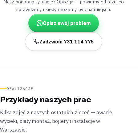
Masz podobną sytuację? Opisz ją — powiemy od razu, co
sprawdzimy i kiedy możemy być na miejscu.
Żoliborz Oficerski
apartamentowiec
Opisz swój problem
„Podgrzewacz w łazience przestał trzymać
temperaturę i chłodna woda mieszała się z ciepłą.”
Wymieniliśmy zużyty termostat i podłączyliśmy bojler na
Zadzwoń: 731 114 775
nowo z naczyniem przeponowym —
ciepła woda
ustabilizowała się w niecałą godzinę
.
Podłączone
W godzinę
Śródmieście
kawalerka
„Spod pralki w kawalerce zaczęła sączyć się woda
REALIZACJE
na podłogę.”
Przykłady naszych prac
Namierzyliśmy pęknięty wężyk doprowadzający i
wymieniliśmy go na nowy —
awarię usunęliśmy
Kilka zdjęć z naszych ostatnich zleceń — awarie,
podczas jednej wizyty
.
wycieki, biały montaż, bojlery i instalacje w
Opanowane
1 wizyta
Warszawie.