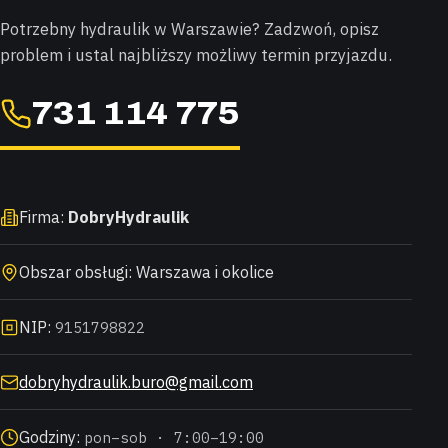
Potrzebny hydraulik w Warszawie? Zadzwoń, opisz
problem i ustal najbliższy możliwy termin przyjazdu.
731 114 775
Firma:
DobryHydraulik
Obszar obsługi: Warszawa i okolice
NIP:
9151798822
dobryhydraulik.buro@gmail.com
Godziny:
pon–sob · 7:00–19:00