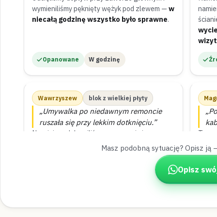
wymieniliśmy pęknięty wężyk pod zlewem —
w
namie
niecałą godzinę wszystko było sprawne
.
ścian
wycie
wizy
Opanowane
W godzinę
Źr
Wawrzyszew
blok z wielkiej płyty
Mag
„Umywalka po niedawnym remoncie
„Po
ruszała się przy lekkim dotknięciu.”
kab
Na miejscu dokręciliśmy mocowanie i
Tego 
wypoziomowaliśmy stelaż pod umywalką —
szybę
Masz podobną sytuację? Opisz ją 
umywalka stoi teraz stabilnie
.
silik
Opisz swó
Zamontowane
Diagnoza na miejscu
Us