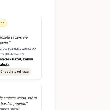
zne
częła sączyć się
acją.”
oprowadzający zaraz po
iśmy poluzowany
wyciek ustał, zanim
kałuża
.
ór odcięty od razu
ię stojącą wodą, która
 bardzo powoli.”
omocą spirali