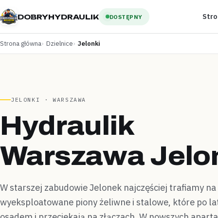
Str
DOBRYHYDRAULIK
DOSTĘPNY
Strona główna
Dzielnice
Jelonki
JELONKI · WARSZAWA
Hydraulik
Warszawa
Jelo
W starszej zabudowie Jelonek najczęściej trafiamy na
wyeksploatowane piony żeliwne i stalowe, które po la
osadem i przeciekają na złączach. W nowszych apar