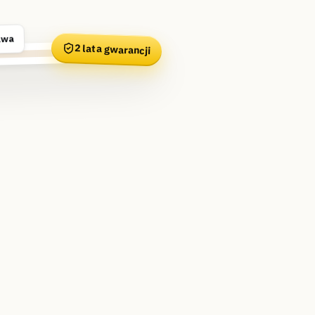
awa
2 lata gwarancji