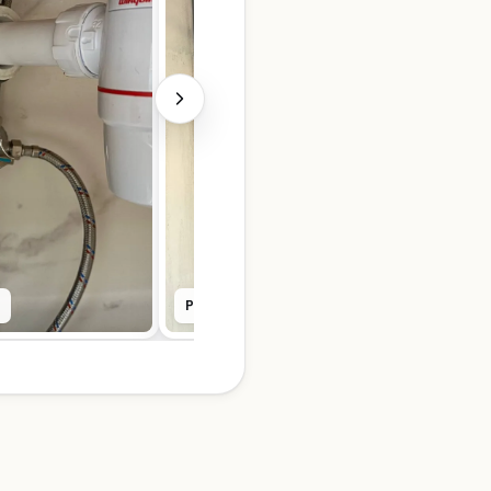
Prysznic walk-in z baterią termostatyczną