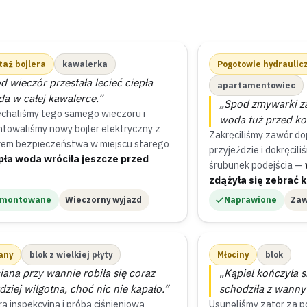
taż bojlera
kawalerka
Pogotowie hydraulic
d wieczór przestała lecieć ciepła
apartamentowiec
a w całej kawalerce.”
„Spod zmywarki za
echaliśmy tego samego wieczoru i
woda tuż przed kol
towaliśmy nowy bojler elektryczny z
Zakręciliśmy zawór d
em bezpieczeństwa w miejscu starego
przyjeździe i dokręcil
pła woda wróciła jeszcze przed
śrubunek podejścia —
zdążyła się zebrać 
amontowane
Wieczorny wyjazd
Naprawione
Zaw
any
blok z wielkiej płyty
Młociny
blok
iana przy wannie robiła się coraz
„Kąpiel kończyła s
dziej wilgotna, choć nic nie kapało.”
schodziła z wanny
ą inspekcyjną i próbą ciśnieniową
Usunęliśmy zator za p