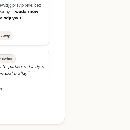
wizję przy pionie, bez
wanny —
woda znów
o odpływu
.
udowy
towiec
ach spadało za każdym
szczał pralkę.”
ciśnienia i okazało się,
ny na całą instalację —
cu.
awnie w niecałe pół
minut