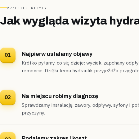
PRZEBIEG WIZYTY
Jak wygląda wizyta hydra
Najpierw ustalamy objawy
01
Krótko pytamy, co się dzieje: wyciek, zapchany odp
remoncie. Dzięki temu hydraulik przyjeżdża przygot
Na miejscu robimy diagnozę
02
Sprawdzamy instalację, zawory, odpływy, syfony i po
przyczyny.
Podajemy zakres i koszt