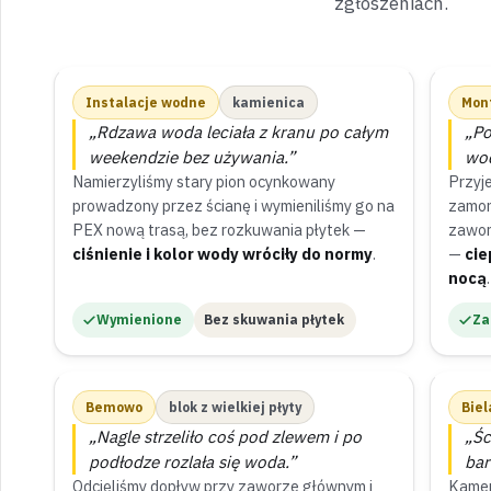
zgłoszeniach.
Instalacje wodne
kamienica
Mon
„Rdzawa woda leciała z kranu po całym
„Po
weekendzie bez używania.”
wod
Namierzyliśmy stary pion ocynkowany
Przyj
prowadzony przez ścianę i wymieniliśmy go na
zamon
PEX nową trasą, bez rozkuwania płytek —
zawor
ciśnienie i kolor wody wróciły do normy
.
—
cie
nocą
.
Wymienione
Bez skuwania płytek
Z
Bemowo
blok z wielkiej płyty
Biel
„Nagle strzeliło coś pod zlewem i po
„Śc
podłodze rozlała się woda.”
bar
Odcięliśmy dopływ przy zaworze głównym i
Kamer