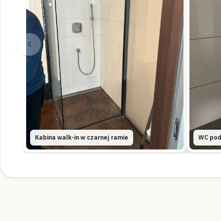
Kabina walk-in w czarnej ramie
WC pod