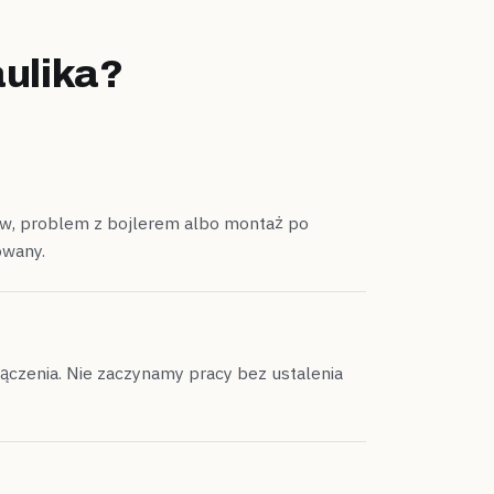
ulika?
ływ, problem z bojlerem albo montaż po
owany.
łączenia. Nie zaczynamy pracy bez ustalenia