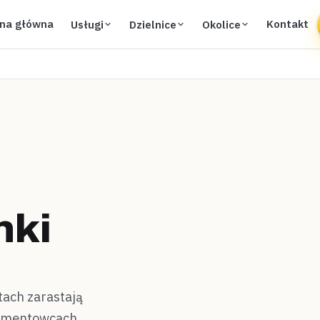
ona główna
Kontakt
Usługi
Dzielnice
Okolice
nki
tach zarastają
tamentowcach