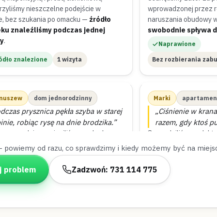
rzyliśmy nieszczelne podejście w
wprowadzonej przez re
ie, bez szukania po omacku —
źródło
naruszania obudowy 
ku znaleźliśmy podczas jednej
swobodnie spływa d
ty
.
Naprawione
ódło znalezione
1 wizyta
Bez rozbierania zab
nuszew
dom jednorodzinny
Marki
apartamen
dczas prysznica pękła szyba w starej
„Ciśnienie w kran
inie, robiąc rysę na dnie brodzika.”
razem, gdy ktoś pu
samego dnia wymieniliśmy uszkodzoną
Sprawdziliśmy reduktor 
 i ponownie uszczelniliśmy próg kabiny
że jest źle wyregulowa
— powiemy od razu, co sprawdzimy i kiedy możemy być na miejs
onem —
prysznic znów jest szczelny
.
ustawiliśmy go popr
godziny
.
j problem
Zadzwoń: 731 114 775
zczelnione
Tego samego dnia
Naprawione
30 