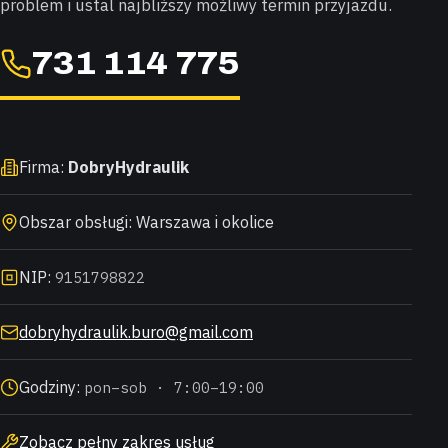
problem i ustal najbliższy możliwy termin przyjazdu.
731 114 775
Firma:
DobryHydraulik
Obszar obsługi: Warszawa i okolice
NIP:
9151798822
dobryhydraulik.buro@gmail.com
Godziny:
pon–sob · 7:00–19:00
Zobacz pełny zakres usług