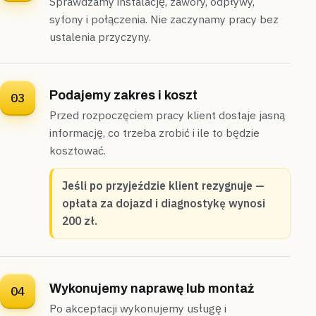
Sprawdzamy instalację, zawory, odpływy,
„Nowa umywalka w odnowionej łazience bliźniaka
syfony i połączenia. Nie zaczynamy pracy bez
stała przekrzywiona względem blatu.”
ustalenia przyczyny.
Sprawdziliśmy poziom mocowania na miejscu i
przełożyliśmy stelaż,
umywalkę zamontowaliśmy
równo tego samego dnia
.
Podajemy zakres i koszt
03
Zamontowane
Diagnoza na miejscu
Przed rozpoczęciem pracy klient dostaje jasną
informację, co trzeba zrobić i ile to będzie
Nowy Dwór Mazowiecki
segment
kosztować.
„Uszczelnienie przy kabinie w segmencie odpadało
kawałkami po dwóch latach użytkowania.”
Jeśli po przyjeździe klient rezygnuje —
Usunęliśmy starą fugę i silikon, a następnie
opłata za dojazd i diagnostykę wynosi
uszczelniliśmy styk brodzika ze ścianą,
kabina była
200 zł.
gotowa do użytku tego samego dnia
.
Uszczelnione
Tego samego dnia
Wykonujemy naprawę lub montaż
04
Po akceptacji wykonujemy usługę i