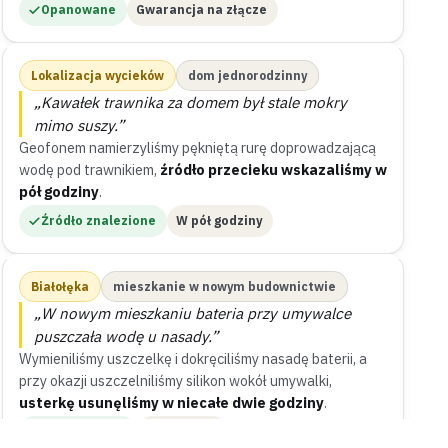
Opanowane
Gwarancja na złącze
Lokalizacja wycieków
dom jednorodzinny
„Kawałek trawnika za domem był stale mokry
mimo suszy.”
Geofonem namierzyliśmy pękniętą rurę doprowadzającą
wodę pod trawnikiem,
źródło przecieku wskazaliśmy w
pół godziny
.
Źródło znalezione
W pół godziny
Białołęka
mieszkanie w nowym budownictwie
„W nowym mieszkaniu bateria przy umywalce
puszczała wodę u nasady.”
Wymieniliśmy uszczelkę i dokręciliśmy nasadę baterii, a
przy okazji uszczelniliśmy silikon wokół umywalki,
usterkę usunęliśmy w niecałe dwie godziny
.
Uszczelnione
Do 2 godzin