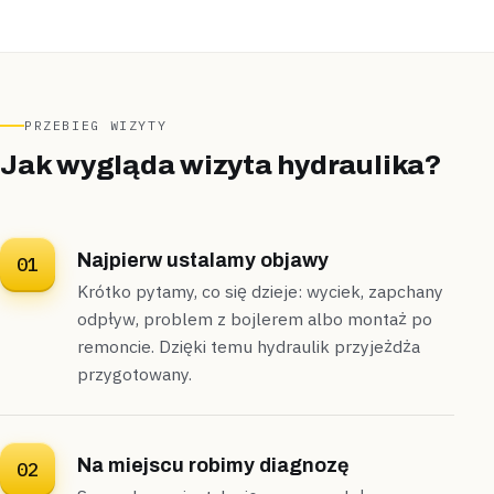
Nieporęt
segment
„Piwnica segmentu pachniała wilgocią, choć
nigdzie nie było widać kałuży.”
Kamerą inspekcyjną przeszliśmy instalację i
namierzyliśmy nieszczelność za obudową pionu,
źródło
PRZEBIEG WIZYTY
znaleźliśmy podczas jednej wizyty
.
Jak wygląda wizyta hydraulika?
Źródło znalezione
1 wizyta
Wieliszew
szeregowiec
Najpierw ustalamy objawy
01
„Woda w garażu szeregowca cofała się z kratki
Krótko pytamy, co się dzieje: wyciek, zapchany
przy każdym większym deszczu.”
odpływ, problem z bojlerem albo montaż po
WUKO oczyściliśmy pion zbiorczy i przepłukaliśmy
remoncie. Dzięki temu hydraulik przyjeżdża
podejście do kratki,
odpływ naprawiliśmy bez
przygotowany.
naruszania zabudowy
.
Naprawione
Bez rozbierania zabudowy
Na miejscu robimy diagnozę
02
Serock
bliźniak