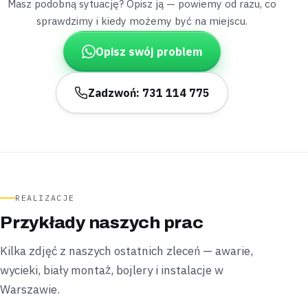
Masz podobną sytuację? Opisz ją — powiemy od razu, co
sprawdzimy i kiedy możemy być na miejscu.
Tarchomin
mieszkanie w bloku
Opisz swój problem
„Profil starej kabiny prysznicowej był tak
skorodowany, że drzwi się zacinały.”
Zdemontowaliśmy starą obudowę i zamontowaliśmy
Zadzwoń: 731 114 775
nową kabinę na istniejącym brodziku,
montaż
wykonaliśmy bez skuwania płytek
.
Zamontowane
Bez skuwania płytek
Żoliborz
kawalerka
„W kawalerce po wieczornym prysznicu ciśnienie
REALIZACJE
wody nagle spadło do zera.”
Przykłady naszych prac
Sprawdziliśmy zawór główny i znaleźliśmy
zapowietrzone podejście po awarii u sąsiadów,
ciśnienie
Kilka zdjęć z naszych ostatnich zleceń — awarie,
wróciło jeszcze tego samego wieczoru
.
wycieki, biały montaż, bojlery i instalacje w
Naprawione
Wieczorny wyjazd
Warszawie.