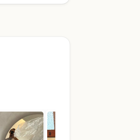
hydroforem
edwie sączące się —
ienie wody w domu z
tor ciśnienia i
awór przy hydroforze —
wało się jeszcze tego
o samego dnia