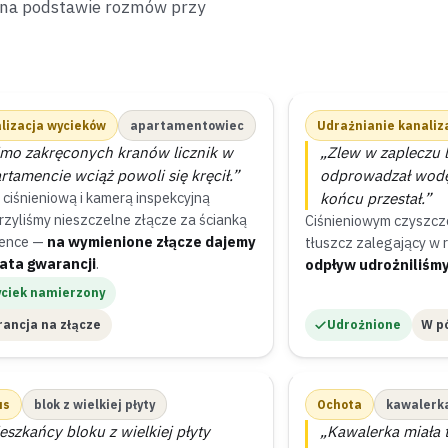
 na podstawie rozmów przy
lizacja wycieków
apartamentowiec
Udrażnianie kanaliza
mo zakręconych kranów licznik w
„Zlew w zapleczu 
rtamencie wciąż powoli się kręcił.”
odprowadzał wodę 
 ciśnieniową i kamerą inspekcyjną
końcu przestał.”
rzyliśmy nieszczelne złącze za ścianką
Ciśnieniowym czyszcz
ience —
na wymienione złącze dajemy
tłuszcz zalegający w 
ata gwarancji
.
odpływ udrożniliśmy
ciek namierzony
ancja na złącze
Udrożnione
W pó
us
blok z wielkiej płyty
Ochota
kawalerk
eszkańcy bloku z wielkiej płyty
„Kawalerka miała 