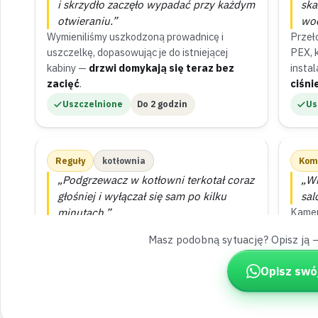
i skrzydło zaczęło wypadać przy każdym
ska
otwieraniu.”
wod
Wymieniliśmy uszkodzoną prowadnicę i
Przeł
uszczelkę, dopasowując je do istniejącej
PEX, 
kabiny —
drzwi domykają się teraz bez
insta
zacięć
.
ciśni
Uszczelnione
Do 2 godzin
Us
Reguły
kotłownia
Kom
„Podgrzewacz w kotłowni terkotał coraz
„Wi
głośniej i wyłączał się sam po kilku
sal
minutach.”
Kamer
spraw
Odcięliśmy zawór bezpieczeństwa od razu po
Masz podobną sytuację? Opisz ją 
źródł
przyjeździe i wymieniliśmy uszkodzone
godz
naczynie przeponowe —
instalacja znów
Opisz swó
pracuje bez hałasu
.
Naprawione
Zawór odcięty od razu
Wy