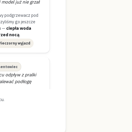
 model już nie grzał
wy podgrzewacz pod
czyliśmy go jeszcze
u —
ciepła woda
rzed nocą
.
ieczorny wyjazd
entowiec
u odpływ z pralki
 zalewać podłogę
na pionie usunęliśmy
cu.
u i włókien —
ację podczas jednej
zyta