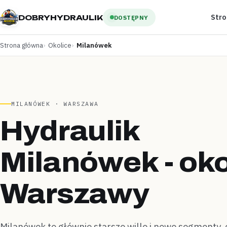
Str
DOBRYHYDRAULIK
DOSTĘPNY
Strona główna
Okolice
Milanówek
MILANÓWEK · WARSZAWA
Hydraulik
Milanówek - oko
Warszawy
Milanówek to głównie starsze wille i nowe segmenty, 