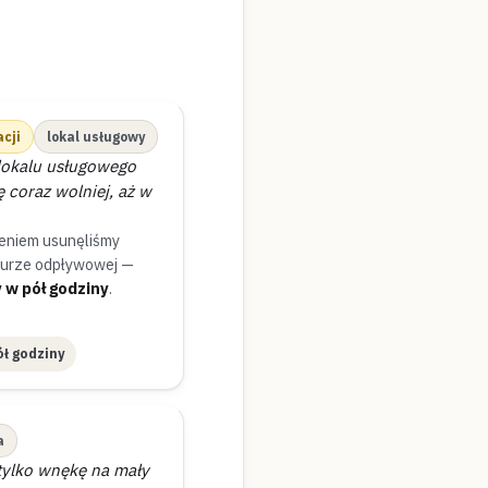
cji
lokal usługowy
lokalu usługowego
coraz wolniej, aż w
eniem usunęliśmy
rurze odpływowej —
 w pół godziny
.
ł godziny
a
tylko wnękę na mały