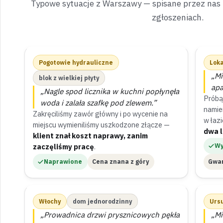
Typowe sytuacje z Warszawy — spisane przez nas
zgłoszeniach.
Pogotowie hydrauliczne
Loka
„Mi
blok z wielkiej płyty
apa
„Nagle spod licznika w kuchni popłynęła
Próbą
woda i zalała szafkę pod zlewem.”
namie
Zakręciliśmy zawór główny i po wycenie na
w łaz
miejscu wymieniliśmy uszkodzone złącze —
dwa l
klient znał koszt naprawy, zanim
zaczęliśmy pracę
.
Wy
Naprawione
Cena znana z góry
Gwar
Włochy
dom jednorodzinny
Urs
„Prowadnica drzwi prysznicowych pękła
„Mi