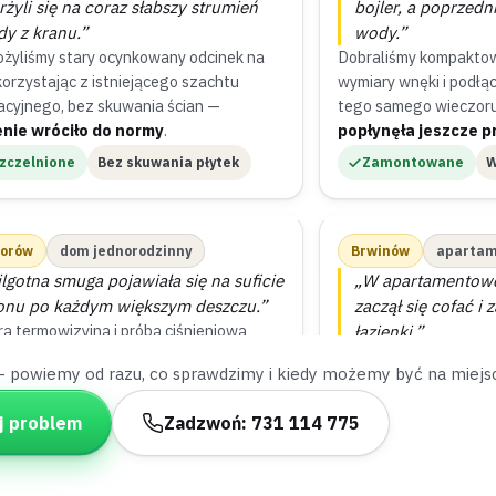
rżyli się na coraz słabszy strumień
bojler, a poprzedni
y z kranu.”
wody.”
ożyliśmy stary ocynkowany odcinek na
Dobraliśmy kompakto
korzystając z istniejącego szachtu
wymiary wnęki i podłą
lacyjnego, bez skuwania ścian —
tego samego wieczor
enie wróciło do normy
.
popłynęła jeszcze p
zczelnione
Bez skuwania płytek
Zamontowane
W
orów
dom jednorodzinny
Brwinów
apartam
lgotna smuga pojawiała się na suficie
„W apartamentowc
onu po każdym większym deszczu.”
zaczął się cofać i
ą termowizyjną i próbą ciśnieniową
łazienki.”
dziliśmy podejście pod tarasem —
Spiralą przez rewizję 
— powiemy od razu, co sprawdzimy i kiedy możemy być na miejs
o przecieku namierzyliśmy w niecałą
zator z resztek proszk
inę
.
udrożniliśmy instal
j problem
Zadzwoń: 731 114 775
wizyty
.
ciek namierzony
W godzinę
Udrożnione
1 wi