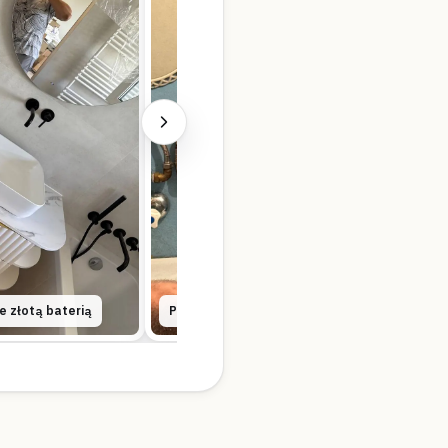
 złotą baterią
Podejścia wodne w kuchni na ścianie