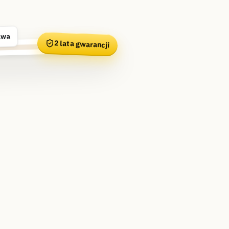
awa
2 lata gwarancji