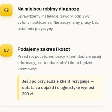
Wymienione
W pół godziny
Na miejscu robimy diagnozę
02
Sprawdzamy instalację, zawory, odpływy,
Sulejówek
dom jednorodzinny
syfony i połączenia. Nie zaczynamy pracy bez
„Bojler stał w kartonie w garażu, bo ekipa
ustalenia przyczyny.
remontowa nie zdążyła go podłączyć.”
Umocowaliśmy podgrzewacz w kotłowni, spięliśmy
instalację zaworem bezpieczeństwa i naczyniem
przeponowym, po próbie szczelności
ciepła woda
Podajemy zakres i koszt
03
popłynęła w niecałe dwie godziny
.
Przed rozpoczęciem pracy klient dostaje jasną
Podłączone
Do 2 godzin
informację, co trzeba zrobić i ile to będzie
kosztować.
Halinów
segment
Jeśli po przyjeździe klient rezygnuje —
„Tuż po zmroku w łazience segmentu pojawiła się
opłata za dojazd i diagnostykę wynosi
kałuża wypływająca spod pralki.”
200 zł.
Namierzyliśmy poluzowany wężyk odpływowy i
wymieniliśmy go na nowy, nie ruszając płytek —
awarię
opanowaliśmy bez ingerencji w podłogę
.