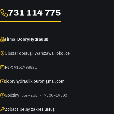
731 114 775
Firma:
DobryHydraulik
Obszar obsługi: Warszawa i okolice
NIP:
9151798822
dobryhydraulik.buro@gmail.com
Godziny:
pon–sob · 7:00–19:00
Zobacz pełny zakres usług