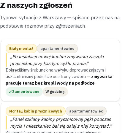
Z naszych zgłoszeń
Typowe sytuacje z Warszawy — spisane przez nas na
podstawie rozmów przy zgłoszeniach.
Biały montaż
apartamentowiec
„Po instalacji nowej kuchni zmywarka zaczęła
przeciekać przy każdym cyklu prania.”
Dokręciliśmy śrubunek na wężyku doprowadzającym i
uszczelniliśmy podejście od strony zaworu —
zmywarka
pracuje teraz bez kropli wody na podłodze
.
Zamontowane
W godzinę
Montaż kabin prysznicowych
apartamentowiec
„Panel szklany kabiny prysznicowej pękł podczas
mycia i mieszkaniec bał się dalej z niej korzystać.”
Wymieniliśmy uszkodzoną szybę i uszczelniliśmy ją