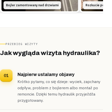
Uszczelnione
Cena znana z góry
Bojler zamontowany nad drzwiami
Rozkucie posadzk
Wiązowna
segment
„Pęknięcie w rogu starego brodzika sprawiło, że
woda spływała aż na podłogę korytarza.”
Zamontowaliśmy nowy brodzik i uszczelniliśmy złącze ze
ścianą specjalną taśmą —
na to złącze dajemy dwa
PRZEBIEG WIZYTY
lata gwarancji
.
Jak wygląda wizyta hydraulika?
Zamontowane
Gwarancja na złącze
Kołbiel
szeregowiec
Najpierw ustalamy objawy
01
„Mieszkańcy szeregowca zauważyli, że ciśnienie
Krótko pytamy, co się dzieje: wyciek, zapchany
wody spada wieczorem, gdy wszyscy korzystają z
odpływ, problem z bojlerem albo montaż po
instalacji naraz.”
remoncie. Dzięki temu hydraulik przyjeżdża
Zamontowaliśmy reduktor ciśnienia i wymieniliśmy
przygotowany.
zwężony odcinek podejścia na nowy —
ciśnienie
ustabilizowaliśmy w pół godziny
.