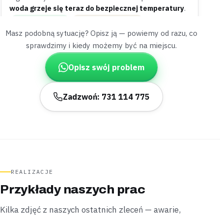
woda grzeje się teraz do bezpiecznej temperatury
.
Zamontowane
Diagnoza na miejscu
Masz podobną sytuację? Opisz ją — powiemy od razu, co
sprawdzimy i kiedy możemy być na miejscu.
Wesoła
segment
Opisz swój problem
„W segmencie wieczorem pękł wężyk pod zlewem i
woda zaczęła zalewać szafkę kuchenną.”
Zakręciliśmy zawór doprowadzający i wymieniliśmy wężyk
Zadzwoń: 731 114 775
na nowy, wzmocniony —
usterkę naprawiliśmy jeszcze
tego samego dnia
.
Naprawione
Tego samego dnia
Rembertów
bliźniak
„Właściciel bliźniaka zauważył wilgotną plamę na
REALIZACJE
suficie garażu, choć u sąsiadów nic nie
Przykłady naszych prac
przeciekało.”
Geofonem i próbą ciśnieniową namierzyliśmy nieszczelne
Kilka zdjęć z naszych ostatnich zleceń — awarie,
podejście w ścianie działowej —
przeciek znaleźliśmy w