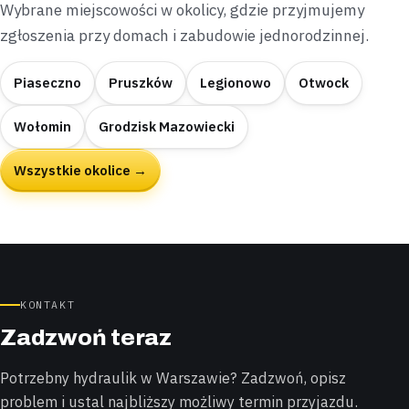
Wybrane miejscowości w okolicy, gdzie przyjmujemy
zgłoszenia przy domach i zabudowie jednorodzinnej.
Piaseczno
Pruszków
Legionowo
Otwock
Wołomin
Grodzisk Mazowiecki
Wszystkie okolice →
KONTAKT
Zadzwoń teraz
Potrzebny hydraulik w Warszawie? Zadzwoń, opisz
problem i ustal najbliższy możliwy termin przyjazdu.