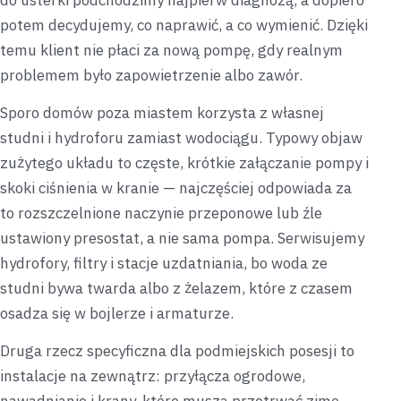
do usterki podchodzimy najpierw diagnozą, a dopiero
potem decydujemy, co naprawić, a co wymienić. Dzięki
temu klient nie płaci za nową pompę, gdy realnym
problemem było zapowietrzenie albo zawór.
Sporo domów poza miastem korzysta z własnej
studni i hydroforu zamiast wodociągu. Typowy objaw
zużytego układu to częste, krótkie załączanie pompy i
skoki ciśnienia w kranie — najczęściej odpowiada za
to rozszczelnione naczynie przeponowe lub źle
ustawiony presostat, a nie sama pompa. Serwisujemy
hydrofory, filtry i stacje uzdatniania, bo woda ze
studni bywa twarda albo z żelazem, które z czasem
osadza się w bojlerze i armaturze.
Druga rzecz specyficzna dla podmiejskich posesji to
instalacje na zewnątrz: przyłącza ogrodowe,