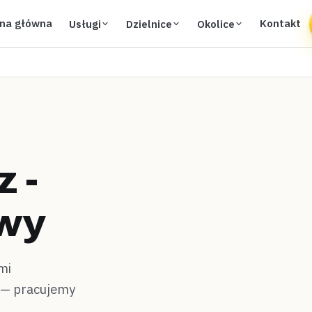
ona główna
Kontakt
Usługi
Dzielnice
Okolice
 -
awy
mi
h — pracujemy