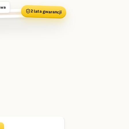
awa
2 lata gwarancji