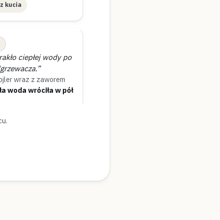
z kucia
akło ciepłej wody po
dgrzewacza.”
ojler wraz z zaworem
ła woda wróciła w pół
cu.
ł godziny