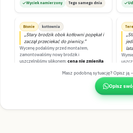
Wyciek namierzony
Tego samego dnia
Ud
Błonie
kotłownia
Ter
„Stary brodzik obok kotłowni popękał i
„St
zaczął przeciekać do piwnicy.”
jed
Wycenę podaliśmy przed montażem,
lat
zamontowaliśmy nowy brodzik i
Wymie
uszczelniliśmy silikonem;
cena nie zmieniła
uszcze
się po pracy
.
dwul
Masz podobną sytuację? Opisz ją 
Zamontowane
Cena znana z góry
Us
Opisz swó