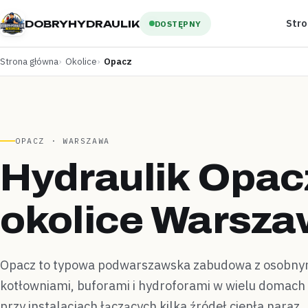
Str
DOBRYHYDRAULIK
DOSTĘPNY
Strona główna
Okolice
Opacz
OPACZ · WARSZAWA
Hydraulik Opacz
okolice Warsz
Opacz to typowa podwarszawska zabudowa z osobny
kotłowniami, buforami i hydroforami w wielu domac
przy instalacjach łączących kilka źródeł ciepła naraz.