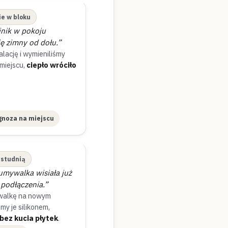
e w bloku
jnik w pokoju
ię zimny od dołu.”
lację i wymieniliśmy
miejscu,
ciepło wróciło
gnoza na miejscu
 studnią
ywalka wisiała już
 podłączenia.”
walkę na nowym
śmy je silikonem,
bez kucia płytek
.