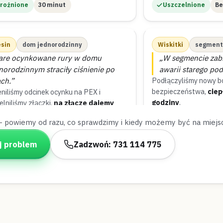
rożnione
30 minut
Uszczelnione
Be
esin
dom jednorodzinny
Wiskitki
segment
are ocynkowane rury w domu
„W segmencie zabr
norodzinnym straciły ciśnienie po
awarii starego po
ach.”
Podłączyliśmy nowy b
bezpieczeństwa,
ciep
niliśmy odcinek ocynku na PEX i
godziny
.
lniliśmy złączki,
na złącze dajemy
etnią gwarancję
.
— powiemy od razu, co sprawdzimy i kiedy możemy być na miejs
zczelnione
Gwarancja na złącze
Podłączone
W pó
j problem
Zadzwoń: 731 114 775