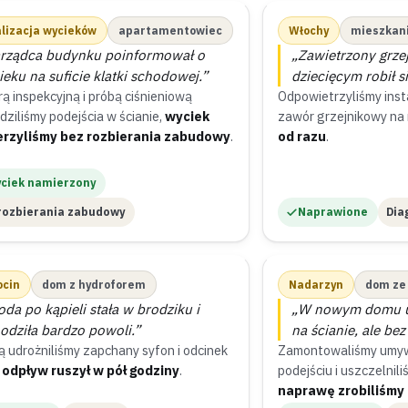
lizacja wycieków
apartamentowiec
Włochy
mieszkani
rządca budynku poinformował o
„Zawietrzony grze
ieku na suficie klatki schodowej.”
dziecięcym robił s
ą inspekcyjną i próbą ciśnieniową
Odpowietrzyliśmy insta
dziliśmy podejścia w ścianie,
wyciek
zawór grzejnikowy na 
rzyliśmy bez rozbierania zabudowy
.
od razu
.
ciek namierzony
rozbierania zabudowy
Naprawione
Dia
ocin
dom z hydroforem
Nadarzyn
dom ze
da po kąpieli stała w brodziku i
„W nowym domu um
odziła bardzo powoli.”
na ścianie, ale bez
ą udrożniliśmy zapchany syfon i odcinek
Zamontowaliśmy umy
,
odpływ ruszył w pół godziny
.
podejściu i uszczelnili
naprawę zrobiliśmy 