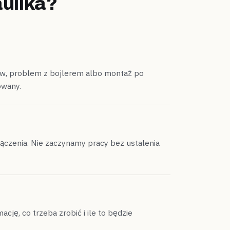
ulika?
ływ, problem z bojlerem albo montaż po
owany.
łączenia. Nie zaczynamy pracy bez ustalenia
cję, co trzeba zrobić i ile to będzie