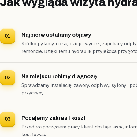
Jak wygląda wizyta hydra
Najpierw ustalamy objawy
01
Krótko pytamy, co się dzieje: wyciek, zapchany odp
remoncie. Dzięki temu hydraulik przyjeżdża przygot
Na miejscu robimy diagnozę
02
Sprawdzamy instalację, zawory, odpływy, syfony i po
przyczyny.
Podajemy zakres i koszt
03
Przed rozpoczęciem pracy klient dostaje jasną informa
kosztować.