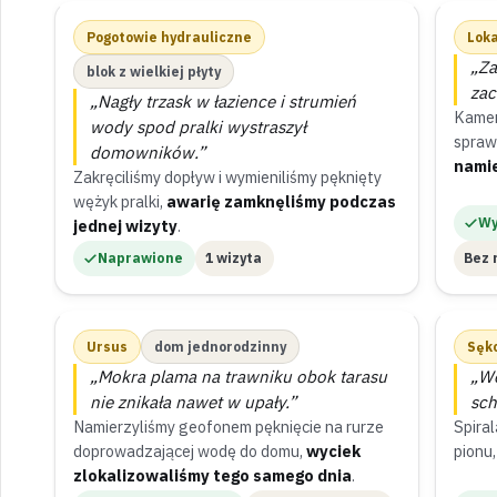
Pogotowie hydrauliczne
Loka
„Za
blok z wielkiej płyty
zac
„Nagły trzask w łazience i strumień
Kamer
wody spod pralki wystraszył
spraw
domowników.”
namie
Zakręciliśmy dopływ i wymieniliśmy pęknięty
wężyk pralki,
awarię zamknęliśmy podczas
Wy
jednej wizyty
.
Naprawione
1 wizyta
Bez 
Ursus
dom jednorodzinny
Sęk
„Mokra plama na trawniku obok tarasu
„Wo
nie znikała nawet w upały.”
sch
Namierzyliśmy geofonem pęknięcie na rurze
Spiral
doprowadzającej wodę do domu,
wyciek
pionu
zlokalizowaliśmy tego samego dnia
.