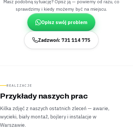
Masz podobną sytuację? Opisz ją — powiemy od razu, co
Leoncin
dom z hydroforem
sprawdzimy i kiedy możemy być na miejscu.
„Po remoncie całej instalacji zlew w kuchni został
bez podłączenia.”
Opisz swój problem
Podłączyliśmy zlew i baterię, sprawdzając przy okazji
pracę hydroforu,
całość zamknęliśmy w jednej
wizycie
.
Zadzwoń: 731 114 775
Zamontowane
1 wizyta
Czosnów
dom ze studnią
„Przy wchodzeniu brodzik prysznicowy zaczął się
chybotać niepokojąco.”
Wypoziomowaliśmy brodzik i uszczelniliśmy krawędzie na
REALIZACJE
nowo,
naprawa obeszła się bez rozbierania
Przykłady naszych prac
zabudowy
.
Kilka zdjęć z naszych ostatnich zleceń — awarie,
Uszczelnione
Bez rozbierania zabudowy
wycieki, biały montaż, bojlery i instalacje w
Warszawie.
Łomianki
kotłownia