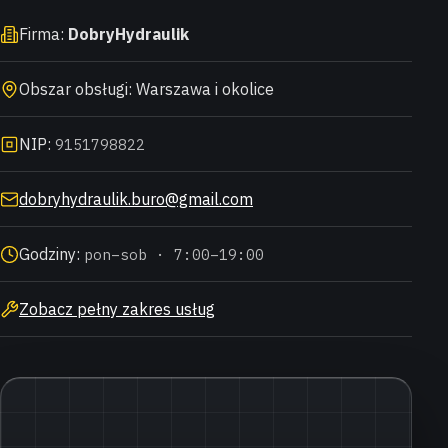
Firma:
DobryHydraulik
Obszar obsługi: Warszawa i okolice
NIP:
9151798822
dobryhydraulik.buro@gmail.com
Godziny:
pon–sob · 7:00–19:00
Zobacz pełny zakres usług