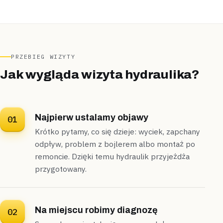
sąsiednich połączeń,
naprawę zamknęliśmy w pół
godziny
.
Naprawione
30 minut
PRZEBIEG WIZYTY
Jak wygląda wizyta hydraulika?
Najpierw ustalamy objawy
01
Krótko pytamy, co się dzieje: wyciek, zapchany
odpływ, problem z bojlerem albo montaż po
remoncie. Dzięki temu hydraulik przyjeżdża
przygotowany.
Na miejscu robimy diagnozę
02