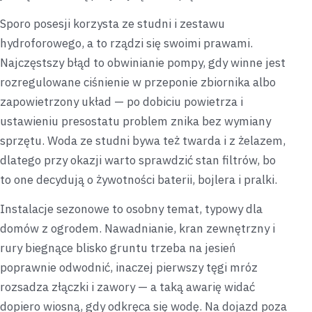
Sporo posesji korzysta ze studni i zestawu
hydroforowego, a to rządzi się swoimi prawami.
Najczęstszy błąd to obwinianie pompy, gdy winne jest
rozregulowane ciśnienie w przeponie zbiornika albo
zapowietrzony układ — po dobiciu powietrza i
ustawieniu presostatu problem znika bez wymiany
sprzętu. Woda ze studni bywa też twarda i z żelazem,
dlatego przy okazji warto sprawdzić stan filtrów, bo
to one decydują o żywotności baterii, bojlera i pralki.
Instalacje sezonowe to osobny temat, typowy dla
domów z ogrodem. Nawadnianie, kran zewnętrzny i
rury biegnące blisko gruntu trzeba na jesień
poprawnie odwodnić, inaczej pierwszy tęgi mróz
rozsadza złączki i zawory — a taką awarię widać
dopiero wiosną, gdy odkręca się wodę. Na dojazd poza