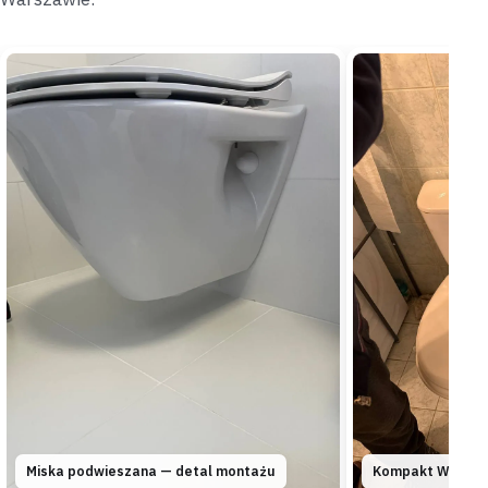
Marki
kotłownia
„Kocioł w kotłowni działał normalnie, ale na
podłodze regularnie pojawiała się kałuża.”
Namierzyliśmy nieszczelne złącze za kotłem i
wymieniliśmy je, dając pisemną gwarancję —
podłoga
została sucha na dobre
.
Źródło znalezione
Gwarancja na złącze
Ząbki
blok
„Nowy zlew podłączono do starego syfonu, który
okazał się za wąski na dwa odpływy naraz.”
Wymieniliśmy syfon na szerszy i przeczyściliśmy podejście
do pionu —
woda schodzi teraz bez zatrzymywania
się
.
Naprawione
W pół godziny
Miska podwieszana — detal montażu
Kompakt WC na p