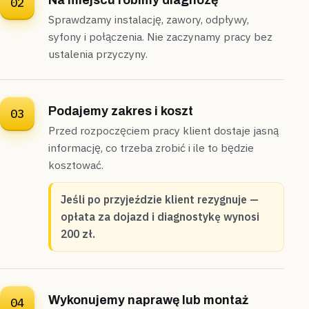
Na miejscu robimy diagnozę
02
„Przy wejściu rury spustowej do piwnicy pojawiła
Sprawdzamy instalację, zawory, odpływy,
się wilgoć widoczna dopiero wieczorem po
syfony i połączenia. Nie zaczynamy pracy bez
deszczu.”
ustalenia przyczyny.
Wieczorem uszczelniliśmy przejście rury przez
fundament i sprawdziliśmy resztę podejść w piwnicy —
ściana zostaje teraz sucha nawet po ulewie
.
Podajemy zakres i koszt
03
Uszczelnione
Wieczorny wyjazd
Przed rozpoczęciem pracy klient dostaje jasną
informację, co trzeba zrobić i ile to będzie
Klembów
dom z hydroforem
kosztować.
„Instalacja z hydroforem pracowała pod wyższym
ciśnieniem, na które stary bojler nie był
Jeśli po przyjeździe klient rezygnuje —
przystosowany.”
opłata za dojazd i diagnostykę wynosi
Zamontowaliśmy model przystosowany do wyższego
200 zł.
ciśnienia i od razu odcięliśmy zawór na czas prac —
bojler
pracuje teraz bez żadnych obaw
.
Zamontowane
Zawór odcięty od razu
Wykonujemy naprawę lub montaż
04