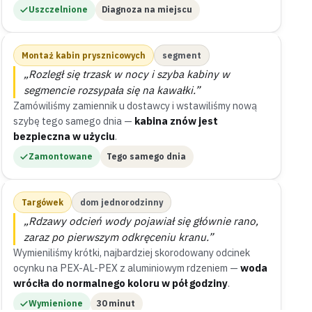
Uszczelnione
Diagnoza na miejscu
Montaż kabin prysznicowych
segment
„Rozległ się trzask w nocy i szyba kabiny w
segmencie rozsypała się na kawałki.”
Zamówiliśmy zamiennik u dostawcy i wstawiliśmy nową
szybę tego samego dnia —
kabina znów jest
bezpieczna w użyciu
.
Zamontowane
Tego samego dnia
Targówek
dom jednorodzinny
„Rdzawy odcień wody pojawiał się głównie rano,
zaraz po pierwszym odkręceniu kranu.”
Wymieniliśmy krótki, najbardziej skorodowany odcinek
ocynku na PEX-AL-PEX z aluminiowym rdzeniem —
woda
wróciła do normalnego koloru w pół godziny
.
Wymienione
30 minut