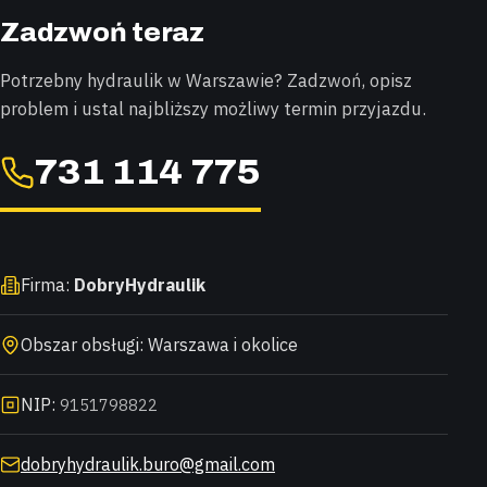
Zadzwoń teraz
Potrzebny hydraulik w Warszawie? Zadzwoń, opisz
problem i ustal najbliższy możliwy termin przyjazdu.
731 114 775
Firma:
DobryHydraulik
Obszar obsługi: Warszawa i okolice
NIP:
9151798822
dobryhydraulik.buro@gmail.com