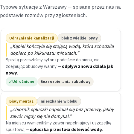
Typowe sytuacje z Warszawy — spisane przez nas na
podstawie rozmów przy zgłoszeniach.
Udrażnianie kanalizacji
blok z wielkiej płyty
„Kąpiel kończyła się stojącą wodą, która schodziła
dopiero po kilkunastu minutach.”
Spiralą przeszliśmy syfon i podejście do pionu, nie
zdejmując obudowy wanny —
odpływ znowu działa jak
nowy
.
Udrożnione
Bez rozbierania zabudowy
Biały montaż
mieszkanie w bloku
„Zbiornik spłuczki napełniał się bez przerwy, jakby
zawór nigdy się nie domykał.”
Na miejscu wymieniliśmy zawór napełniający i uszczelkę
spustową —
spłuczka przestała dolewać wodę
.