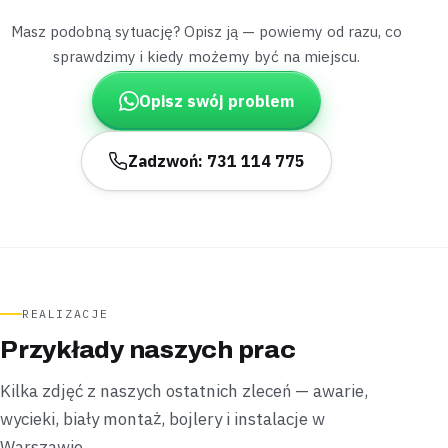
Masz podobną sytuację? Opisz ją — powiemy od razu, co
Bródno
sprawdzimy i kiedy możemy być na miejscu.
mieszkanie w bloku
„Bojler w bloku wisiał na starych kołkach, które
Opisz swój problem
zaczęły puszczać pod ciężarem.”
Zawiesiliśmy nowy bojler na wzmocnionych kołkach i
podłączyliśmy do istniejących rur, bez kucia ściany —
Zadzwoń: 731 114 775
trzyma się teraz pewnie
.
Podłączone
Bez kucia
Białołęka
mieszkanie w nowym budownictwie
„Krótko po wprowadzce spod zmywarki zaczęła
sączyć się woda na podłogę.”
REALIZACJE
Cenę dojazdu i naprawy podaliśmy telefonicznie zanim
Przykłady naszych prac
wyruszyliśmy, na miejscu dokręciliśmy poluzowaną
złączkę —
przeciek opanowaliśmy zgodnie z
Kilka zdjęć z naszych ostatnich zleceń — awarie,
wcześniejszą wyceną
.
wycieki, biały montaż, bojlery i instalacje w
Opanowane
Cena znana z góry
Warszawie.