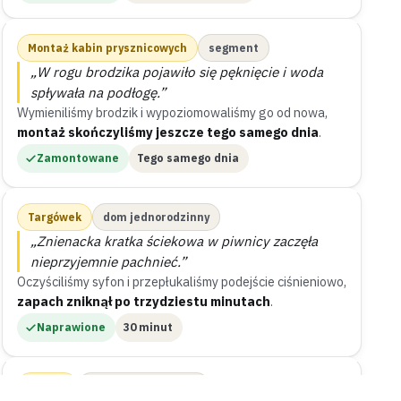
Montaż kabin prysznicowych
segment
„W rogu brodzika pojawiło się pęknięcie i woda
spływała na podłogę.”
Wymieniliśmy brodzik i wypoziomowaliśmy go od nowa,
montaż skończyliśmy jeszcze tego samego dnia
.
Zamontowane
Tego samego dnia
Targówek
dom jednorodzinny
„Znienacka kratka ściekowa w piwnicy zaczęła
nieprzyjemnie pachnieć.”
Oczyściliśmy syfon i przepłukaliśmy podejście ciśnieniowo,
zapach zniknął po trzydziestu minutach
.
Naprawione
30 minut
Bródno
mieszkanie w bloku