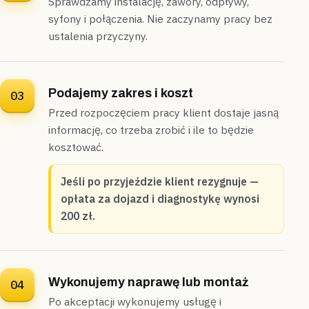
Sprawdzamy instalację, zawory, odpływy,
syfony i połączenia. Nie zaczynamy pracy bez
Wołomin
segment
ustalenia przyczyny.
„Bez przerwy spłuczka dolewała wodę, a licznik
kręcił się bez ustanku.”
Zakręciliśmy zawór doprowadzający od razu i
wymieniliśmy mechanizm spłuczki,
licznik przestał się
Podajemy zakres i koszt
03
kręcić
.
Przed rozpoczęciem pracy klient dostaje jasną
Uszczelnione
Zawór odcięty od razu
informację, co trzeba zrobić i ile to będzie
kosztować.
Jeśli po przyjeździe klient rezygnuje —
opłata za dojazd i diagnostykę wynosi
200 zł.
Wykonujemy naprawę lub montaż
04
Po akceptacji wykonujemy usługę i