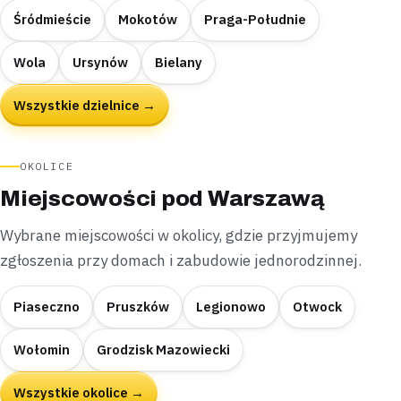
Śródmieście
Mokotów
Praga-Południe
Wola
Ursynów
Bielany
Wszystkie dzielnice →
OKOLICE
Miejscowości pod Warszawą
Wybrane miejscowości w okolicy, gdzie przyjmujemy
zgłoszenia przy domach i zabudowie jednorodzinnej.
Piaseczno
Pruszków
Legionowo
Otwock
Wołomin
Grodzisk Mazowiecki
Wszystkie okolice →