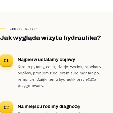
Naprawione
Do 2 godzin
Ząbki
kamienica
„Od kilku dni za płytkami w łazience czuć było
PRZEBIEG WIZYTY
wilgoć.”
Jak wygląda wizyta hydraulika?
Geofonem namierzyliśmy miejsce przecieku na starym
pionie ocynkowanym,
obeszło się bez skuwania płytek
.
Wyciek namierzony
Bez skuwania płytek
Najpierw ustalamy objawy
01
Krótko pytamy, co się dzieje: wyciek, zapchany
Kobyłka
dom jednorodzinny
odpływ, problem z bojlerem albo montaż po
„Wieczorną porą toaleta zaczęła spuszczać się
remoncie. Dzięki temu hydraulik przyjeżdża
coraz wolniej.”
Spiralą mechaniczną przeszliśmy przez zewnętrzną
przygotowany.
rewizję domu,
udrożniliśmy odpływ jeszcze tego
samego wieczoru
.
Udrożnione
Wieczorny wyjazd
Na miejscu robimy diagnozę
02