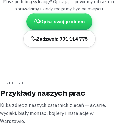
Masz podobną sytuację? Opisz ją — powiemy od razu, co
„Chwilę po podłączeniu zmywarki spod szafki
sprawdzimy i kiedy możemy być na miejscu.
pojawiła się wilgoć.”
Sprawdziliśmy złączkę węża i dokręciliśmy podejście,
Opisz swój problem
zmywarka działa teraz bez przecieku
.
Zamontowane
Bez kucia
Zadzwoń: 731 114 775
Białołęka
mieszkanie w nowym budownictwie
„Ostatnio drzwi prysznicowe przestały się
domykać i zaczęły przeciekać.”
Wyregulowaliśmy rolki i wymieniliśmy uszczelkę drzwi,
informując wcześniej o koszcie,
kabina domyka się
teraz szczelnie
.
REALIZACJE
Uszczelnione
Cena znana z góry
Przykłady naszych prac
Kilka zdjęć z naszych ostatnich zleceń — awarie,
Dobre
kotłownia
wycieki, biały montaż, bojlery i instalacje w
„Z czasem stary ocynkowany pion w kotłowni
Warszawie.
zaczął przeciekać na złączach.”