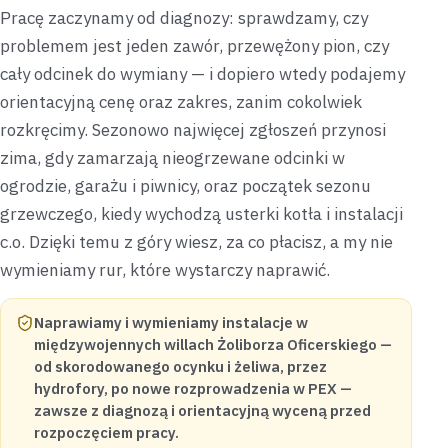
Pracę zaczynamy od diagnozy: sprawdzamy, czy
problemem jest jeden zawór, przewężony pion, czy
cały odcinek do wymiany — i dopiero wtedy podajemy
orientacyjną cenę oraz zakres, zanim cokolwiek
rozkręcimy. Sezonowo najwięcej zgłoszeń przynosi
zima, gdy zamarzają nieogrzewane odcinki w
ogrodzie, garażu i piwnicy, oraz początek sezonu
grzewczego, kiedy wychodzą usterki kotła i instalacji
c.o. Dzięki temu z góry wiesz, za co płacisz, a my nie
wymieniamy rur, które wystarczy naprawić.
Naprawiamy i wymieniamy instalacje w
międzywojennych willach Żoliborza Oficerskiego —
od skorodowanego ocynku i żeliwa, przez
hydrofory, po nowe rozprowadzenia w PEX —
zawsze z diagnozą i orientacyjną wyceną przed
rozpoczęciem pracy.