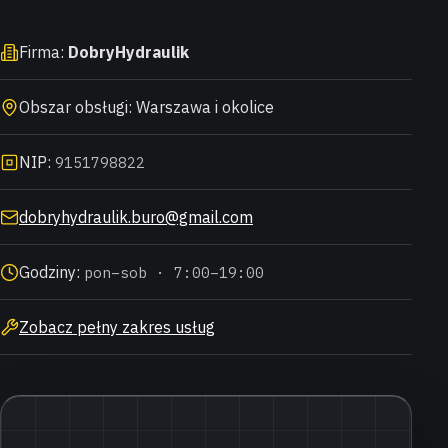
Firma:
DobryHydraulik
Obszar obsługi: Warszawa i okolice
NIP:
9151798822
dobryhydraulik.buro@gmail.com
Godziny:
pon–sob · 7:00–19:00
Zobacz pełny zakres usług