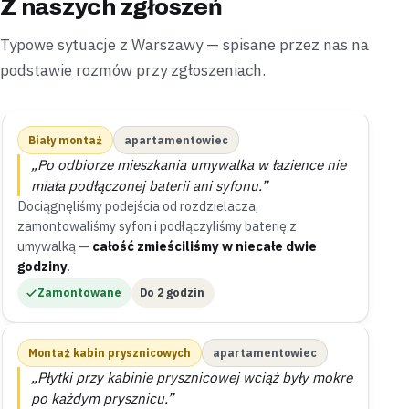
Z naszych zgłoszeń
Typowe sytuacje z Warszawy — spisane przez nas na
podstawie rozmów przy zgłoszeniach.
Biały montaż
apartamentowiec
„Po odbiorze mieszkania umywalka w łazience nie
miała podłączonej baterii ani syfonu.”
Dociągnęliśmy podejścia od rozdzielacza,
zamontowaliśmy syfon i podłączyliśmy baterię z
umywalką —
całość zmieściliśmy w niecałe dwie
godziny
.
Zamontowane
Do 2 godzin
Montaż kabin prysznicowych
apartamentowiec
„Płytki przy kabinie prysznicowej wciąż były mokre
po każdym prysznicu.”