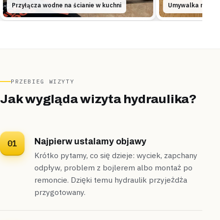
Opanowane
Diagnoza na miejscu
Przyłącza wodne na ścianie w kuchni
Umywalka nablat
Otwock
apartamentowiec
„Wilgotna plama na ścianie korytarza powiększała
się z tygodnia na tydzień.”
Kamerą inspekcyjną i próbą ciśnieniową namierzyliśmy
uszkodzone podejście w ścianie,
źródło wycieku
PRZEBIEG WIZYTY
znaleźliśmy jeszcze tego samego dnia
.
Jak wygląda wizyta hydraulika?
Źródło znalezione
Tego samego dnia
Najpierw ustalamy objawy
01
Krótko pytamy, co się dzieje: wyciek, zapchany
odpływ, problem z bojlerem albo montaż po
remoncie. Dzięki temu hydraulik przyjeżdża
przygotowany.