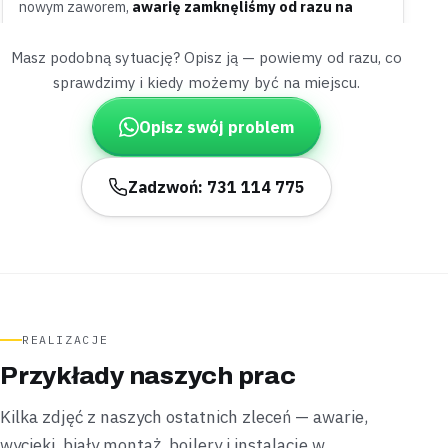
nowym zaworem,
awarię zamknęliśmy od razu na
miejscu
.
Masz podobną sytuację? Opisz ją — powiemy od razu, co
Uszczelnione
Zawór odcięty od razu
sprawdzimy i kiedy możemy być na miejscu.
Żoliborz
apartamentowiec
Opisz swój problem
„Rama starej kabiny prysznicowej skorodowała i
przestała się domykać.”
Zadzwoń: 731 114 775
Zdemontowaliśmy starą kabinę i zamontowaliśmy nową
na tym samym stelażu,
montaż zamknęliśmy w niecałą
godzinę
.
Zamontowane
W godzinę
Śródmieście
kawalerka
REALIZACJE
„Nagły spadek ciśnienia wody utrudniał codzienne
Przykłady naszych prac
mycie naczyń w kawalerce.”
Sprawdziliśmy reduktor ciśnienia i podejście za licznikiem,
Kilka zdjęć z naszych ostatnich zleceń — awarie,
wymieniliśmy uszkodzony element,
naprawę
wycieki, biały montaż, bojlery i instalacje w