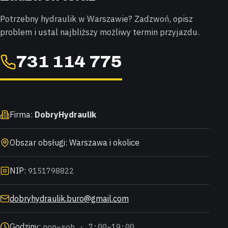
Potrzebny hydraulik w Warszawie? Zadzwoń, opisz
problem i ustal najbliższy możliwy termin przyjazdu.
731 114 775
Firma:
DobryHydraulik
Obszar obsługi: Warszawa i okolice
NIP:
9151798822
dobryhydraulik.buro@gmail.com
Godziny:
pon–sob · 7:00–19:00