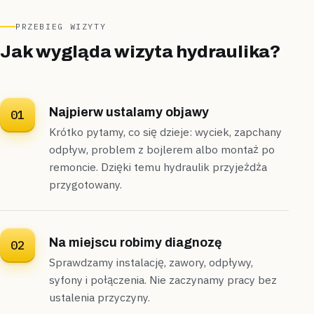
Sulejówek
apartamentowiec
PRZEBIEG WIZYTY
„Po remoncie apartamentu ekipa budowlana
Jak wygląda wizyta hydraulika?
zostawiła białe urządzenia bez podłączenia.”
Podłączyliśmy umywalkę, WC i baterie oraz
wypoziomowaliśmy stelaż —
łazienka była gotowa do
użytku w niecałe dwie godziny
.
Najpierw ustalamy objawy
01
Zamontowane
Do 2 godzin
Krótko pytamy, co się dzieje: wyciek, zapchany
odpływ, problem z bojlerem albo montaż po
remoncie. Dzięki temu hydraulik przyjeżdża
przygotowany.
Na miejscu robimy diagnozę
02
Sprawdzamy instalację, zawory, odpływy,
syfony i połączenia. Nie zaczynamy pracy bez
ustalenia przyczyny.