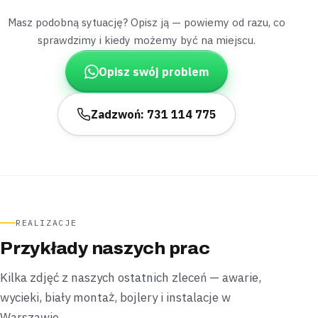
Wymienione
30 minut
Masz podobną sytuację? Opisz ją — powiemy od razu, co
sprawdzimy i kiedy możemy być na miejscu.
Stanisławów
dom z hydroforem
Opisz swój problem
„Odkąd popsuł się bojler, pompa w domu włączała
się niemal bez przerwy.”
Wymieniliśmy bojler i podłączyliśmy go do istniejącej
Zadzwoń: 731 114 775
instalacji bez ingerencji w ściany —
hydrofor wrócił do
normalnego rytmu pracy
.
Podłączone
Bez kucia
Siennica
dom ze studnią
„Krany w całym domu przestały nagle podawać
REALIZACJE
wodę ze studni.”
Przykłady naszych prac
Sprawdziliśmy pompę głębinową i przywróciliśmy
zasilanie po wymianie bezpiecznika —
cena była znana
Kilka zdjęć z naszych ostatnich zleceń — awarie,
jeszcze przed wyjazdem do naprawy
.
wycieki, biały montaż, bojlery i instalacje w
Opanowane
Cena znana z góry
Warszawie.