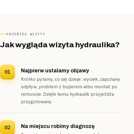
Zakręciliśmy dopływ i wymieniliśmy wąż na nowy,
naprawę zamknęliśmy w pół godziny
.
Naprawione
30 minut
PRZEBIEG WIZYTY
Jak wygląda wizyta hydraulika?
Najpierw ustalamy objawy
01
Krótko pytamy, co się dzieje: wyciek, zapchany
odpływ, problem z bojlerem albo montaż po
remoncie. Dzięki temu hydraulik przyjeżdża
przygotowany.
Na miejscu robimy diagnozę
02