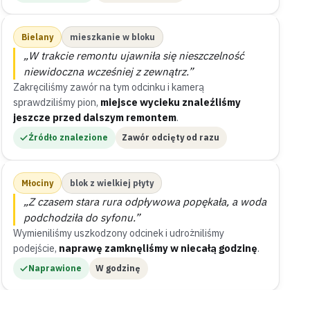
Bielany
mieszkanie w bloku
„W trakcie remontu ujawniła się nieszczelność
niewidoczna wcześniej z zewnątrz.”
Zakręciliśmy zawór na tym odcinku i kamerą
sprawdziliśmy pion,
miejsce wycieku znaleźliśmy
jeszcze przed dalszym remontem
.
Źródło znalezione
Zawór odcięty od razu
Młociny
blok z wielkiej płyty
„Z czasem stara rura odpływowa popękała, a woda
podchodziła do syfonu.”
Wymieniliśmy uszkodzony odcinek i udrożniliśmy
podejście,
naprawę zamknęliśmy w niecałą godzinę
.
Naprawione
W godzinę