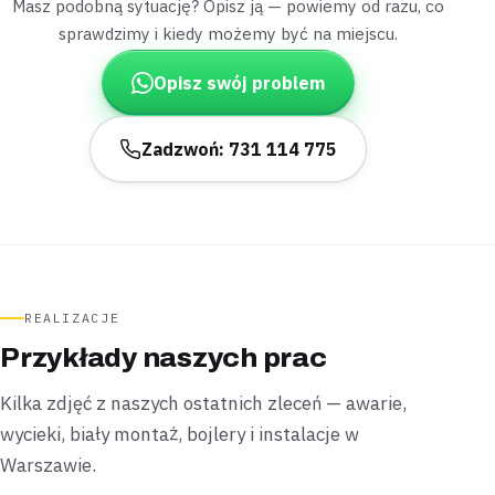
Masz podobną sytuację? Opisz ją — powiemy od razu, co
Brochów
dom z hydroforem
sprawdzimy i kiedy możemy być na miejscu.
„Głośna praca hydroforu towarzyszyła jeszcze
niepodłączonej nowej umywalce.”
Opisz swój problem
Podłączyliśmy umywalkę i przy okazji sprawdziliśmy pracę
hydroforu,
wszystko załatwiliśmy podczas jednej
wizyty
.
Zadzwoń: 731 114 775
Zamontowane
1 wizyta
Leoncin
dom ze studnią
„Mimo pozornie całego silikonu kabina przeciekała
u samego dołu.”
Wymieniliśmy uszczelkę progu i ponownie
REALIZACJE
zasilikonowaliśmy krawędzie,
naprawa obeszła się bez
Przykłady naszych prac
rozbierania zabudowy
.
Kilka zdjęć z naszych ostatnich zleceń — awarie,
Uszczelnione
Bez rozbierania zabudowy
wycieki, biały montaż, bojlery i instalacje w
Warszawie.
Czosnów
kotłownia