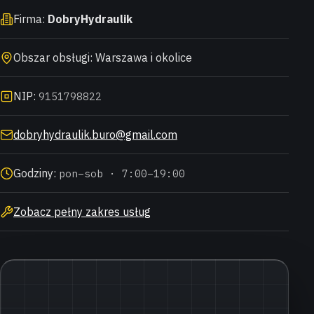
Firma:
DobryHydraulik
Obszar obsługi: Warszawa i okolice
NIP:
9151798822
dobryhydraulik.buro@gmail.com
Godziny:
pon–sob · 7:00–19:00
Zobacz pełny zakres usług