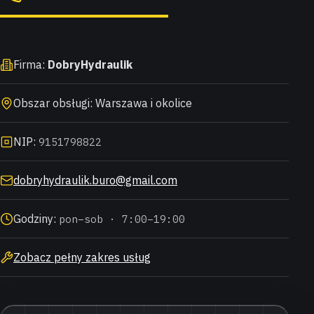
Firma:
DobryHydraulik
Obszar obsługi: Warszawa i okolice
NIP:
9151798822
dobryhydraulik.buro@gmail.com
Godziny:
pon–sob · 7:00–19:00
Zobacz pełny zakres usług