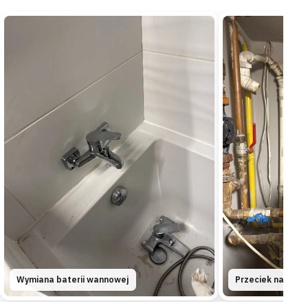
Otwock
kotłownia
„Wieczorem w kotłowni zaczęło skapywać z rury
tuż nad piecem.”
Dojechaliśmy jeszcze tego samego wieczoru i
dokręciliśmy śrubunek na rurze zasilającej –
przeciek
zatrzymaliśmy przed nocą
.
Naprawione
Wieczorny wyjazd
Karczew
blok
„Wskazania licznika rosły codziennie, mimo że nikt
nie zauważył kałuży w mieszkaniu.”
Zakręciliśmy główny zawór i próbą ciśnieniową
namierzyliśmy przeciek w podejściu pod podłogą –
źródło
wskazaliśmy jeszcze przed otwarciem podłogi
.
Wyciek namierzony
Zawór odcięty od razu
Wymiana baterii wannowej
Przeciek na rurac
Celestynów
segment