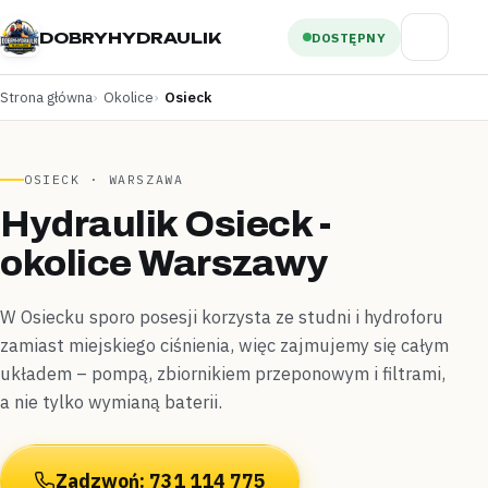
DOBRYHYDRAULIK
DOSTĘPNY
Strona główna
Okolice
Osieck
OSIECK · WARSZAWA
Hydraulik Osieck -
okolice Warszawy
W Osiecku sporo posesji korzysta ze studni i hydroforu
zamiast miejskiego ciśnienia, więc zajmujemy się całym
układem – pompą, zbiornikiem przeponowym i filtrami,
a nie tylko wymianą baterii.
Zadzwoń: 731 114 775