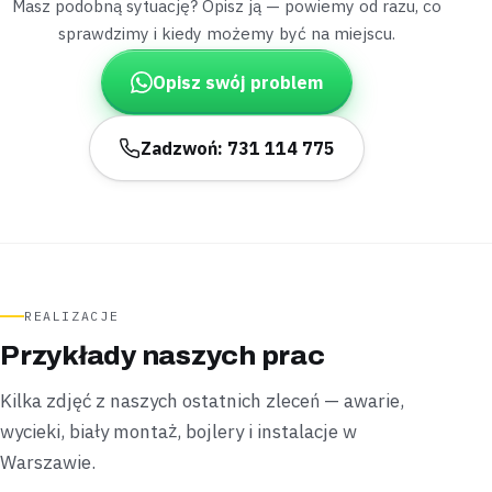
Masz podobną sytuację? Opisz ją — powiemy od razu, co
Magnuszew
sprawdzimy i kiedy możemy być na miejscu.
dom z hydroforem
„Silnik hydroforu załączał się co chwilę, mimo
Opisz swój problem
zakręconych zaworów w domu.”
Sprawdziliśmy całą instalację i znaleźliśmy pęknięte
podejście pod umywalką – uszczelniliśmy je i wymieniliśmy
Zadzwoń: 731 114 775
fragment rury –
naprawę zamknęliśmy w niespełna 2
godziny
.
Uszczelnione
Do 2 godzin
Józefów
dom ze studnią
„Grzałka w bojlerze wysiadła i woda robiła się co
REALIZACJE
najwyżej letnia.”
Przykłady naszych prac
Wymieniliśmy grzałkę i zawór bezpieczeństwa,
korzystając z istniejącego podejścia w ścianie –
obeszło
Kilka zdjęć z naszych ostatnich zleceń — awarie,
się bez skuwania płytek
.
wycieki, biały montaż, bojlery i instalacje w
Zamontowane
Bez skuwania płytek
Warszawie.