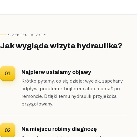
„Po umyciu naczyń woda w zlewie stała jeszcze pół
godziny.”
Mechaniczną spiralą przepchaliśmy zator w podejściu
kuchennym i wyczyściliśmy syfon –
odpływ wrócił do
normy w godzinę
.
PRZEBIEG WIZYTY
Udrożnione
W godzinę
Jak wygląda wizyta hydraulika?
Najpierw ustalamy objawy
01
Krótko pytamy, co się dzieje: wyciek, zapchany
odpływ, problem z bojlerem albo montaż po
remoncie. Dzięki temu hydraulik przyjeżdża
przygotowany.
Na miejscu robimy diagnozę
02