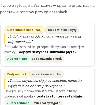
Typowe sytuacje z Warszawy — spisane przez nas na
podstawie rozmów przy zgłoszeniach.
Udrażnianie kanalizacji
blok z wielkiej płyty
„Odpływ przy brodziku cofał wodę zamiast ją
odprowadzać.”
Sprawdziliśmy syfon i przepchaliśmy pion od rewizji w
piwnicy –
odpływ ruszył bez skuwania płytek
.
Udrożnione
Bez skuwania płytek
Biały montaż
mieszkanie w bloku
„Toaleta chybotała się przy siadaniu, mimo że
wyglądała na dobrze przykręconą.”
Dokręciliśmy mocowania stelaża i uszczelniliśmy
podejście od spodu –
toaleta stoi teraz stabilnie
.
Uszczelnione
Wieczorny wyjazd