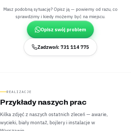
Masz podobną sytuację? Opisz ją — powiemy od razu, co
Kałuszyn
dom z hydroforem
sprawdzimy i kiedy możemy być na miejscu.
„W nocy hydrofor sam się załączał, choć krany
były pozakręcane.”
Opisz swój problem
Znaleźliśmy mikroprzeciek na starym podejściu i
wymieniliśmy uszczelkę wraz ze śrubunkiem –
problem
zniknął po jednej wizycie
.
Zadzwoń: 731 114 775
Uszczelnione
1 wizyta
Wiązowna
dom ze studnią
„Po burzy z przepięciem podgrzewacz przestał
reagować na włącznik.”
Wymieniliśmy uszkodzoną grzałkę i sprawdziliśmy zawór
REALIZACJE
bezpieczeństwa, nie ruszając obudowy wnękowej –
Przykłady naszych prac
ciepła woda wróciła bez rozbierania zabudowy
.
Kilka zdjęć z naszych ostatnich zleceń — awarie,
Zamontowane
Bez rozbierania zabudowy
wycieki, biały montaż, bojlery i instalacje w
Warszawie.