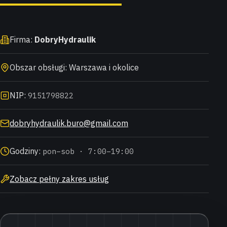
Firma:
DobryHydraulik
Obszar obsługi: Warszawa i okolice
NIP:
9151798822
dobryhydraulik.buro@gmail.com
Godziny:
pon–sob · 7:00–19:00
Zobacz pełny zakres usług