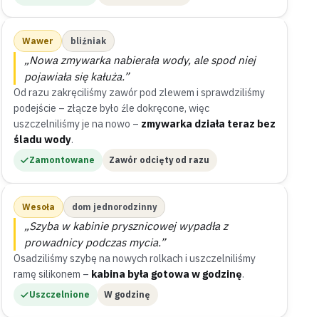
Wawer
bliźniak
„Nowa zmywarka nabierała wody, ale spod niej
pojawiała się kałuża.”
Od razu zakręciliśmy zawór pod zlewem i sprawdziliśmy
podejście – złącze było źle dokręcone, więc
uszczelniliśmy je na nowo –
zmywarka działa teraz bez
śladu wody
.
Zamontowane
Zawór odcięty od razu
Wesoła
dom jednorodzinny
„Szyba w kabinie prysznicowej wypadła z
prowadnicy podczas mycia.”
Osadziliśmy szybę na nowych rolkach i uszczelniliśmy
ramę silikonem –
kabina była gotowa w godzinę
.
Uszczelnione
W godzinę