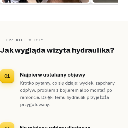
„Podczas prania z pralki zaczęła wracać brudna
woda przez odpływ podłogowy.”
Udrożniliśmy pion ciśnieniem i wyczyściliśmy syfon
podłogowy z osadu –
odpływ wrócił do normy w 30
minut
.
Udrożnione
30 minut
PRZEBIEG WIZYTY
Jak wygląda wizyta hydraulika?
Najpierw ustalamy objawy
01
Krótko pytamy, co się dzieje: wyciek, zapchany
odpływ, problem z bojlerem albo montaż po
remoncie. Dzięki temu hydraulik przyjeżdża
przygotowany.