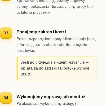
Sprawdzamy instalację, zawory, odpływy,
Spiralą udrożniliśmy własny pion bliźniaka i oczyściliśmy
syfony i połączenia. Nie zaczynamy pracy bez
syfon —
drożność wróciła jeszcze tego samego dnia
.
ustalenia przyczyny.
Udrożnione
Tego samego dnia
Podajemy zakres i koszt
03
Ożarów Mazowiecki
segment
Przed rozpoczęciem pracy klient dostaje jasną
„Docisk spłuczki w nowym segmencie zapadał się i
trzeba było powtarzać spłukiwanie.”
informację, co trzeba zrobić i ile to będzie
Wyregulowaliśmy mechanizm spłuczki i dokręciliśmy
kosztować.
stelaż —
wszystko działa sprawnie od pierwszego
uruchomienia, w niecałe 30 minut
.
Jeśli po przyjeździe klient rezygnuje —
Uszczelnione
30 minut
opłata za dojazd i diagnostykę wynosi
200 zł.
Wykonujemy naprawę lub montaż
04
Po akceptacji wykonujemy usługę i