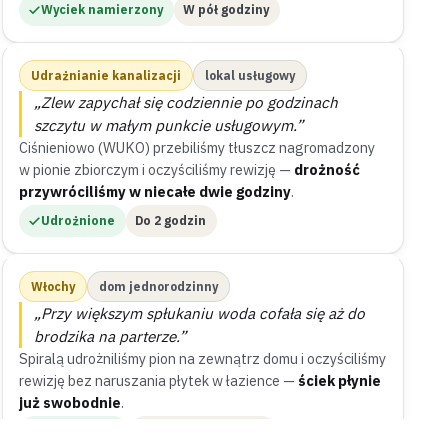
Wyciek namierzony
W pół godziny
Udrażnianie kanalizacji
lokal usługowy
„Zlew zapychał się codziennie po godzinach
szczytu w małym punkcie usługowym.”
Ciśnieniowo (WUKO) przebiliśmy tłuszcz nagromadzony
w pionie zbiorczym i oczyściliśmy rewizję —
drożność
przywróciliśmy w niecałe dwie godziny
.
Udrożnione
Do 2 godzin
Włochy
dom jednorodzinny
„Przy większym spłukaniu woda cofała się aż do
brodzika na parterze.”
Spiralą udrożniliśmy pion na zewnątrz domu i oczyściliśmy
rewizję bez naruszania płytek w łazience —
ściek płynie
już swobodnie
.
Naprawione
Bez skuwania płytek