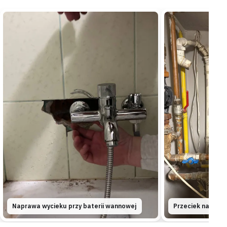
Teresin
kotłownia
„Złącza przy kotle pokrywała rdza, choć instalacja
nie była bardzo stara.”
Wymieniliśmy skorodowany odcinek na PEX i
uszczelniliśmy złącza w kotłowni —
całość
wymieniliśmy w niecałą godzinę
.
Wymienione
W godzinę
Wiskitki
dom jednorodzinny
„Wysłużony podgrzewacz przestał trzymać
temperaturę i woda robiła się letnia.”
Zdemontowaliśmy stary sprzęt i zamontowaliśmy nowy
bojler z zaworem bezpieczeństwa —
wszystko
zrobiliśmy podczas jednej wizyty
.
Zamontowane
1 wizyta
Naprawa wycieku przy baterii wannowej
Przeciek na rurac
Sochaczew
apartamentowiec