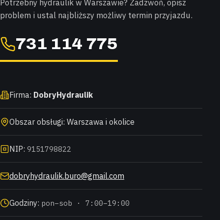
Potrzebny hydraulik w Warszawie? Zadzwoń, opisz
problem i ustal najbliższy możliwy termin przyjazdu.
731 114 775
Firma:
DobryHydraulik
Obszar obsługi: Warszawa i okolice
NIP:
9151798822
dobryhydraulik.buro@gmail.com
Godziny:
pon–sob · 7:00–19:00