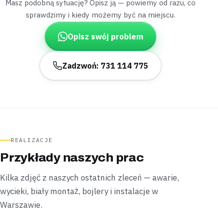
Masz podobną sytuację? Opisz ją — powiemy od razu, co
sprawdzimy i kiedy możemy być na miejscu.
Ursus
blok z wielkiej płyty
Opisz swój problem
„Nowa bateria po remoncie kapała przy każdym
odkręceniu wody.”
Wieczorem dokręciliśmy śrubunek i wymieniliśmy
Zadzwoń: 731 114 775
uszczelki w baterii —
kapanie ustało od razu
.
Zamontowane
Wieczorny wyjazd
Bemowo
blok
„Spod ścianki prysznicowej sączyła się woda
prosto na korytarz mieszkania.”
REALIZACJE
Zakręciliśmy dopływ na czas prac i uszczelniliśmy
Przykłady naszych prac
silikonem oraz brodzik od spodu —
przeciek ustał
natychmiast
.
Kilka zdjęć z naszych ostatnich zleceń — awarie,
Uszczelnione
Zawór odcięty od razu
wycieki, biały montaż, bojlery i instalacje w
Warszawie.