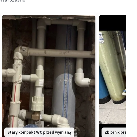
Karczew
kotłownia
„Przy każdym grzaniu z połączenia starego bojlera
w kotłowni sączyła się woda.”
Zakręciliśmy zawór i podłączyliśmy nowy bojler przez
szczelny śrubunek,
dopływ wody odcięliśmy zaraz po
przyjeździe
.
Podłączone
Zawór odcięty od razu
Celestynów
dom jednorodzinny
„Pompa przy hydroforze pracowała bez przerwy,
bo zawór zaciął się w pozycji otwartej.”
Wymieniliśmy zacięty zawór zwrotny i wyregulowaliśmy
ciśnienie startowe,
awarię opanowaliśmy w niecałą
godzinę
.
Opanowane
W godzinę
Stary kompakt WC przed wymianą
Zbiornik przepono