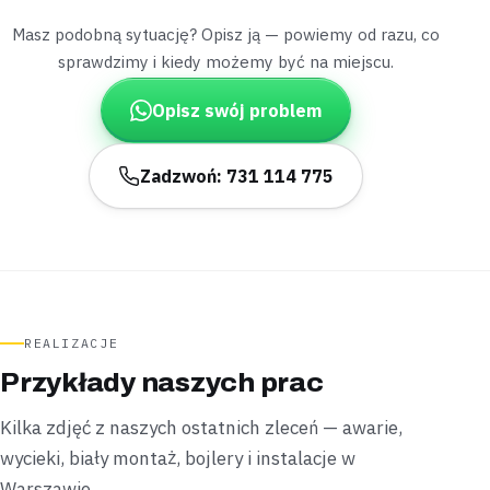
Uszczelnione
Do 2 godzin
Masz podobną sytuację? Opisz ją — powiemy od razu, co
sprawdzimy i kiedy możemy być na miejscu.
Józefów
dom z hydroforem
Opisz swój problem
„Po latach użytkowania brodzik zaczął pękać od
spodu przy samym odpływie.”
Wymieniliśmy brodzik na nowy, wykorzystując istniejące
Zadzwoń: 731 114 775
podejście kanalizacyjne,
montaż wykonaliśmy bez
skuwania płytek
.
Zamontowane
Bez skuwania płytek
Otwock
dom ze studnią
„Woda deszczowa spod rynny zaczęła podmywać
REALIZACJE
przyłącze wodociągowe przy studni.”
Przykłady naszych prac
Uszczelniliśmy złącze i poprawiliśmy odprowadzenie
wody opadowej od rury,
naprawę zrobiliśmy jeszcze
Kilka zdjęć z naszych ostatnich zleceń — awarie,
tego wieczoru
.
wycieki, biały montaż, bojlery i instalacje w
Naprawione
Wieczorny wyjazd
Warszawie.