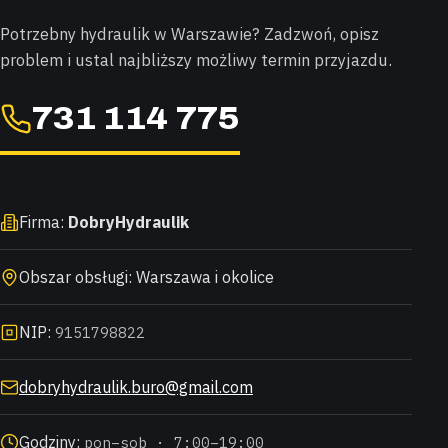
Potrzebny hydraulik w Warszawie? Zadzwoń, opisz
problem i ustal najbliższy możliwy termin przyjazdu.
731 114 775
Firma:
DobryHydraulik
Obszar obsługi: Warszawa i okolice
NIP:
9151798822
dobryhydraulik.buro@gmail.com
Godziny:
pon–sob · 7:00–19:00