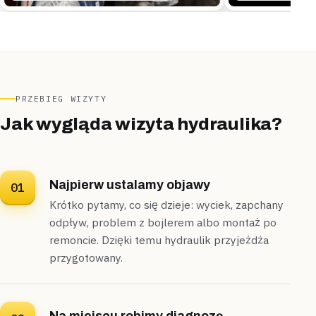
Osieck
segment
„W łazience segmentu jedno miejsce na podłodze
robiło się ciepłe i wilgotne.”
Kamerą termowizyjną namierzyliśmy nieszczelne
ogrzewanie podłogowe pod płytkami,
źródło
wskazaliśmy podczas jednej wizyty
.
PRZEBIEG WIZYTY
Źródło znalezione
1 wizyta
Jak wygląda wizyta hydraulika?
Najpierw ustalamy objawy
01
Krótko pytamy, co się dzieje: wyciek, zapchany
odpływ, problem z bojlerem albo montaż po
remoncie. Dzięki temu hydraulik przyjeżdża
przygotowany.