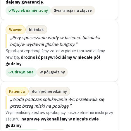
dajemy gwarancję
.
Wyciek namierzony
Gwarancja na złącze
Wawer
bliźniak
„Przy spuszczaniu wody w łazience bliźniaka
odpływ wydawał głośne bulgoty.”
Spiralą przepchnęliśmy zator w pionie i sprawdziliśmy
rewizję,
drożność przywróciliśmy w niecałe pół
godziny
.
Udrożnione
W pół godziny
Falenica
dom jednorodzinny
„Woda podczas spłukiwania WC przelewała się
przez brzeg miski na podłogę.”
Wymieniliśmy zestaw spłukujący i uszczelnienie miski przy
stelażu,
naprawę wykonaliśmy w niecałe dwie
godziny
.