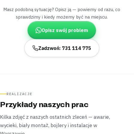
Masz podobną sytuację? Opisz ją — powiemy od razu, co
Belsk Duży
sprawdzimy i kiedy możemy być na miejscu.
dom z hydroforem
„Nikt nie korzystał z wody, a pompa hydroforowa i
Opisz swój problem
tak startowała.”
Sprawdziliśmy układ i podłączyliśmy nowy bojler bez
ingerencji w hydrofor,
montaż zrobiliśmy bez kucia
Zadzwoń: 731 114 775
ściany
.
Podłączone
Bez kucia
Baranów
dom ze studnią
„Nagle w kuchni domu ze studnią przestała lecieć
woda z kranu.”
REALIZACJE
Podaliśmy cenę z góry, sprawdziliśmy pompę głębinową i
Przykłady naszych prac
przywróciliśmy dopływ;
wodę przywróciliśmy tego
samego wyjazdu
.
Kilka zdjęć z naszych ostatnich zleceń — awarie,
Opanowane
Cena znana z góry
wycieki, biały montaż, bojlery i instalacje w
Warszawie.