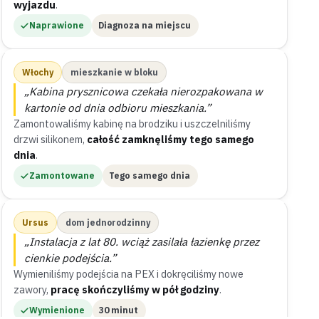
wyjazdu
.
Naprawione
Diagnoza na miejscu
Włochy
mieszkanie w bloku
„Kabina prysznicowa czekała nierozpakowana w
kartonie od dnia odbioru mieszkania.”
Zamontowaliśmy kabinę na brodziku i uszczelniliśmy
drzwi silikonem,
całość zamknęliśmy tego samego
dnia
.
Zamontowane
Tego samego dnia
Ursus
dom jednorodzinny
„Instalacja z lat 80. wciąż zasilała łazienkę przez
cienkie podejścia.”
Wymieniliśmy podejścia na PEX i dokręciliśmy nowe
zawory,
pracę skończyliśmy w pół godziny
.
Wymienione
30 minut