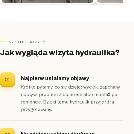
„Po zakończonym remoncie segmentu brakowało
jeszcze montażu białej ceramiki.”
Podłączyliśmy wc, umywalkę i baterie, wyregulowaliśmy
stelaż;
montaż zajął niecałe dwie godziny
.
Zamontowane
Do 2 godzin
PRZEBIEG WIZYTY
Jak wygląda wizyta hydraulika?
Najpierw ustalamy objawy
01
Krótko pytamy, co się dzieje: wyciek, zapchany
odpływ, problem z bojlerem albo montaż po
remoncie. Dzięki temu hydraulik przyjeżdża
przygotowany.